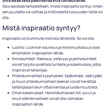
yhtä aikaa sekä palkitsevaa että turhauttavaa.
Seuraavassa tarkastellaan, mistä inspiraatio syntyy, miten
sen puutetta voi voittaa ja mitä esteitä luovuuden tiellä voi
olla.
Mistä inspiraatio syntyy?
Inspiraatio voi kummuta monista lähteistä. Se voi olla:
Luonto: Luonnon kauneus ja monimuotoisuus ovat
ehtymätön inspiraation lähde.
Ihmissuhteet: Rakkaus, ystävyys ja perhesuhteet
voivat tarjota syvällisiä tunteita ja kokemuksia, jotka
inspiroivat taiteilijaa.
Yhteiskunnalliset kysymykset: Epäkohdat, vääryydet
ja muut yhteiskunnalliset teemat voivat herättää
taiteilijassa halun ottaa kantaa ja luoda muutosta.
Omat kokemukset: Henkilökohtaiset ilot, surut ja
muut elämänvaiheet voivat olla voimakas
inspiraation lähde.