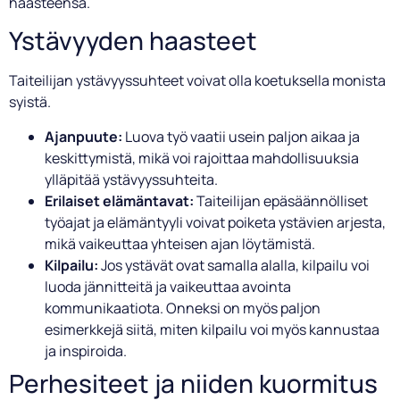
haasteensa.
Ystävyyden haasteet
Taiteilijan ystävyyssuhteet voivat olla koetuksella monista
syistä.
Ajanpuute:
Luova työ vaatii usein paljon aikaa ja
keskittymistä, mikä voi rajoittaa mahdollisuuksia
ylläpitää ystävyyssuhteita.
Erilaiset elämäntavat:
Taiteilijan epäsäännölliset
työajat ja elämäntyyli voivat poiketa ystävien arjesta,
mikä vaikeuttaa yhteisen ajan löytämistä.
Kilpailu:
Jos ystävät ovat samalla alalla, kilpailu voi
luoda jännitteitä ja vaikeuttaa avointa
kommunikaatiota. Onneksi on myös paljon
esimerkkejä siitä, miten kilpailu voi myös kannustaa
ja inspiroida.
Perhesiteet ja niiden kuormitus