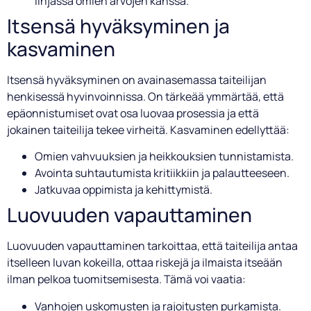
linjassa omien arvojen kanssa.
Itsensä hyväksyminen ja
kasvaminen
Itsensä hyväksyminen on avainasemassa taiteilijan
henkisessä hyvinvoinnissa. On tärkeää ymmärtää, että
epäonnistumiset ovat osa luovaa prosessia ja että
jokainen taiteilija tekee virheitä. Kasvaminen edellyttää:
Omien vahvuuksien ja heikkouksien tunnistamista.
Avointa suhtautumista kritiikkiin ja palautteeseen.
Jatkuvaa oppimista ja kehittymistä.
Luovuuden vapauttaminen
Luovuuden vapauttaminen tarkoittaa, että taiteilija antaa
itselleen luvan kokeilla, ottaa riskejä ja ilmaista itseään
ilman pelkoa tuomitsemisesta. Tämä voi vaatia:
Vanhojen uskomusten ja rajoitusten purkamista.