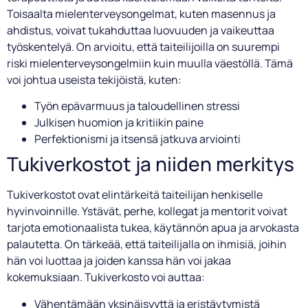
Toisaalta mielenterveysongelmat, kuten masennus ja
ahdistus, voivat tukahduttaa luovuuden ja vaikeuttaa
työskentelyä. On arvioitu, että taiteilijoilla on suurempi
riski mielenterveysongelmiin kuin muulla väestöllä. Tämä
voi johtua useista tekijöistä, kuten:
Työn epävarmuus ja taloudellinen stressi
Julkisen huomion ja kritiikin paine
Perfektionismi ja itsensä jatkuva arviointi
Tukiverkostot ja niiden merkitys
Tukiverkostot ovat elintärkeitä taiteilijan henkiselle
hyvinvoinnille. Ystävät, perhe, kollegat ja mentorit voivat
tarjota emotionaalista tukea, käytännön apua ja arvokasta
palautetta. On tärkeää, että taiteilijalla on ihmisiä, joihin
hän voi luottaa ja joiden kanssa hän voi jakaa
kokemuksiaan. Tukiverkosto voi auttaa:
Vähentämään yksinäisyyttä ja eristäytymistä