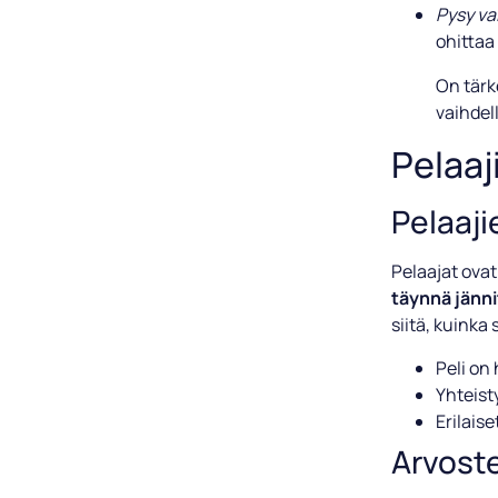
Pysy v
ohittaa 
On tärke
vaihdell
Pelaaj
Pelaaji
Pelaajat ovat
täynnä jännit
siitä, kuinka 
Peli on 
Yhteist
Erilaise
Arvoste