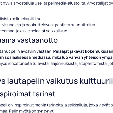
t hyviä arvosteluja useilta pelimedia-alustoilta. Arvostelijat ova
iivista pelimekaniikkaa.
a visuaaleja ja houkuttelevaa graafista suunnittelua.
teemaa, joka vie pelaajat seikkailuun.
saama vastaanotto
tanut pelin avosylin vastaan.
Pelaajat jakavat kokemuksiaan
an sosiaalisessa mediassa, mikä luo vahvan yhteisön ympär
ös innostuneita tulevista laajennuksista ja tapahtumista, jotk
s lautapelin vaikutus kulttuuri
nspiroimat tarinat
peli on inspiroinut monia tarinoita ja seikkailuja, jotka vievät 
maa. Pelin myötä on syntynyt: