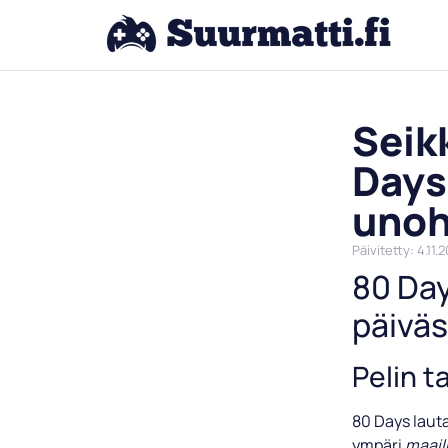
Seik
Days 
unoh
Päivitetty: 4.11.
80 Day
päivä
Pelin t
80 Days lauta
ympäri
maai