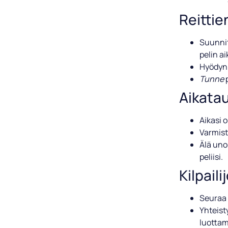
Reittie
Suunnit
pelin a
Hyödynn
Tunne
p
Aikatau
Aikasi o
Varmista
Älä unoh
peliisi.
Kilpail
Seuraa k
Yhteisty
luottam