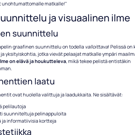
t unohtumattomalle matkalle!"
suunnittelu ja visuaalinen ilme
nen suunnittelu
apelin graafinen suunnittelu on todella
valloittava
! Pelissä on
 ja yksityiskohtia, jotka vievät pelaajat matkalle ympäri maailm
ilme on elävä ja houkutteleva
, mikä tekee pelistä entistäkin
mman.
enttien laatu
ntit ovat huolella valittuja ja laadukkaita. Ne sisältävät:
ä pelilautoja
ti suunniteltuja pelinappuloita
 ja informatiivisia kortteja
stetiikka