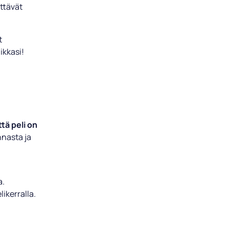
ittävät
t
ikkasi!
tä peli on
nnasta ja
a.
likerralla.