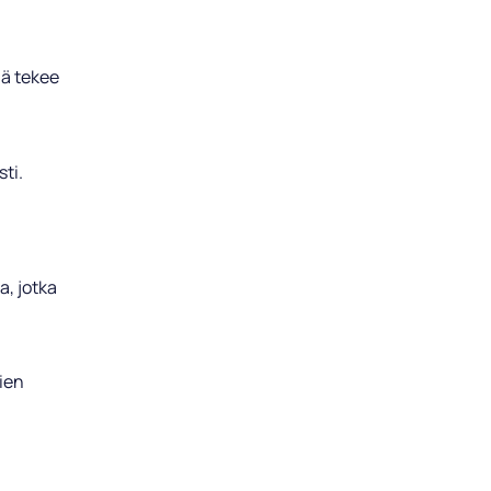
mä tekee
sti.
a, jotka
jien