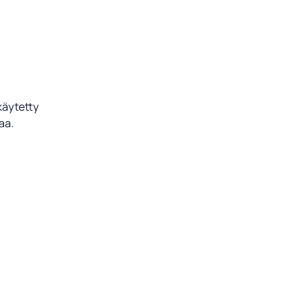
 käytetty
aa.