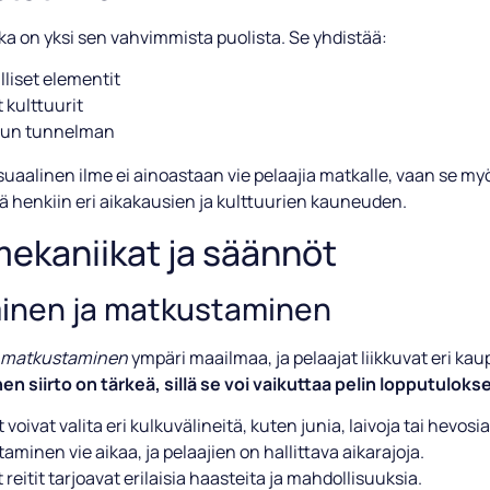
kka on yksi sen vahvimmista puolista. Se yhdistää:
lliset elementit
t kulttuurit
ilun tunnelman
isuaalinen ilme ei ainoastaan vie pelaajia matkalle, vaan se my
ä henkiin eri aikakausien ja kulttuurien kauneuden.
mekaniikat ja säännöt
minen ja matkustaminen
matkustaminen
ympäri maailmaa, ja pelaajat liikkuvat eri ka
en siirto on tärkeä, sillä se voi vaikuttaa pelin lopputuloks
 voivat valita eri kulkuvälineitä, kuten junia, laivoja tai hevosia
aminen vie aikaa, ja pelaajien on hallittava aikarajoja.
t reitit tarjoavat erilaisia haasteita ja mahdollisuuksia.