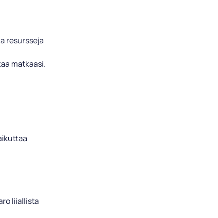
ja resursseja
ttaa matkaasi.
aikuttaa
o liiallista