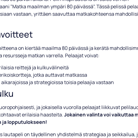
aani "Matka maailman ympäri 80 päivässä". Tässä pelissä pela
toisiaan vastaan, yrittäen saavuttaa matkakohteensa mahdoll
avoitteet
oitteena on kiertää maailma 80 päivässä ja kerätä mahdollisi
 resursseja matkan varrella. Pelaajat voivat:
rilaisia reittejä ja kulkuvälineitä
erikoiskortteja, jotka auttavat matkassa
a aikarajoissa ja strategioissa toisia pelaajia vastaan
ulku
oropohjaisesti, ja jokaisella vuorolla pelaajat liikkuvat pelilau
kohtaavat erilaisia haasteita.
Jokainen valinta voi vaikuttaa
 ja lopputulokseen!
 lautapeli on täydellinen yhdistelmä strategiaa ja seikkailua, j