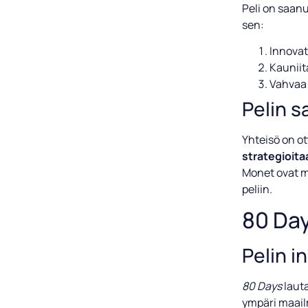
Peli on saanu
sen:
Innovat
Kauniit
Vahvaa 
Pelin 
Yhteisö on ot
strategioita
Monet ovat my
peliin.
80 Day
Pelin i
80 Days
lauta
ympäri maail