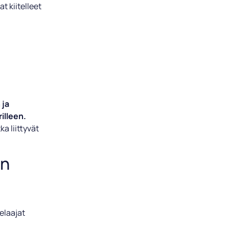
t kiitelleet
 ja
illeen.
a liittyvät
in
pelaajat