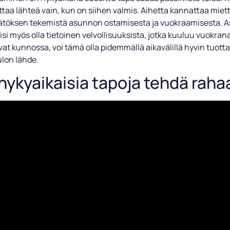
taa lähteä vain, kun on siihen valmis. Aihetta kannattaa miet
äätöksen tekemistä asunnon ostamisesta ja vuokraamisesta.
isi myös olla tietoinen velvollisuuksista, jotka kuuluu vuokrana
at kunnossa, voi tämä olla pidemmällä aikavälillä hyvin tuotta
ulon lähde.
nykyaikaisia tapoja tehdä raha