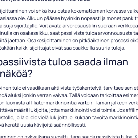
sijoittaminen voi ehkä kuulostaa kokemattoman korvassa vaike
se asiassa ole. Alkuun pääsee hyvinkin nopeasti ja monet pankit
aisuja sijoittajille. Voit avata arvo-osuustilin suoraan verkkop
inulla on osakesalkku, saat passiivista tuloa arvonnoususta ta
näitä jaetaan. Osakesijoittaminen on pitkäaikainen prosessi eik
skään kaikki sijoittajat eivät saa osakkeilla suuria tuloja.
passiivista tuloa saada ilman
nnäköä?
vinen tulo ei vaadikaan aktiivista työskentelyä, tarvitsee sen 
dä aluksi jonkin verran vaivaa. Tällä voidaan tarkoittaa esimer
n luomista affiliate-markkinointia varten. Tämän jälkeen verk
iittävä määrä lukijoita, jotta markkinointi voisi toimia. Jos affilin
stolle, jolla ei ole vielä lukijoita, ei kukaan tavoita markkinoint
vä kerätä uusia kävijöitä säännöllisesti.
aminen on nykyaikana suosittu tapa saada passiivista tuloa. 