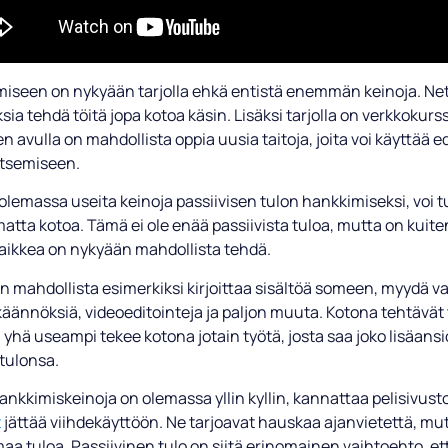
miseen on nykyään tarjolla ehkä entistä enemmän keinoja. Nett
ia tehdä töitä jopa kotoa käsin. Lisäksi tarjolla on verkkokurs
en avulla on mahdollista oppia uusia taitoja, joita voi käyttää e
itsemiseen.
olemassa useita keinoja passiivisen tulon hankkimiseksi, voi t
tta kotoa. Tämä ei ole enää passiivista tuloa, mutta on kuite
kaikkea on nykyään mahdollista tehdä.
n mahdollista esimerkiksi kirjoittaa sisältöä someen, myydä va
äännöksiä, videoeditointeja ja paljon muuta. Kotona tehtävät 
a yhä useampi tekee kotona jotain työtä, josta saa joko lisäansio
 tulonsa.
nkkimiskeinoja on olemassa yllin kyllin, kannattaa pelisivust
t
jättää viihdekäyttöön. Ne tarjoavat hauskaa ajanvietettä, mut
a tuloa. Passiivinen tulo on siitä erinomainen vaihtoehto, ett