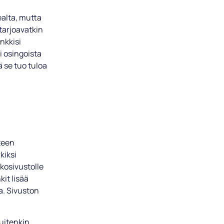
alta, mutta
 tarjoavatkin
ankkisi
i osingoista
ä se tuo tuloa
eteen
kiksi
kosivustolle
kit lisää
ia. Sivuston
Kuitenkin