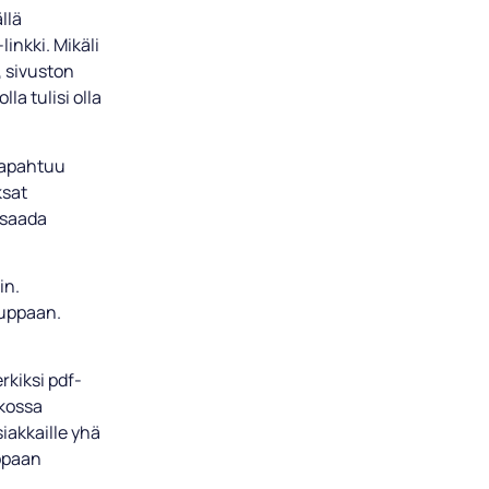
llä
linkki. Mikäli
, sivuston
la tulisi olla
tapahtuu
ksat
t saada
in.
auppaan.
erkiksi pdf-
tkossa
iakkaille yhä
uppaan