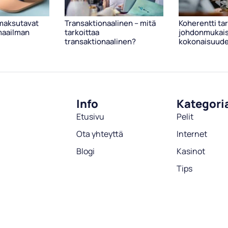
maksutavat
Transaktionaalinen – mitä
Koherentti tar
maailman
tarkoittaa
johdonmukais
transaktionaalinen?
kokonaisuude
Info
Kategori
Etusivu
Pelit
Ota yhteyttä
Internet
Blogi
Kasinot
Tips