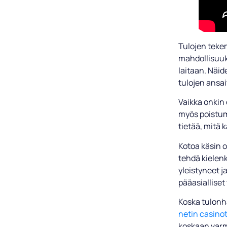
Tulojen teke
mahdollisuuks
laitaan. Näid
tulojen ansa
Vaikka onkin 
myös poistuma
tietää, mitä 
Kotoa käsin o
tehdä kielenk
yleistyneet j
pääasialliset
Koska tulonha
netin casino
koskaan varma