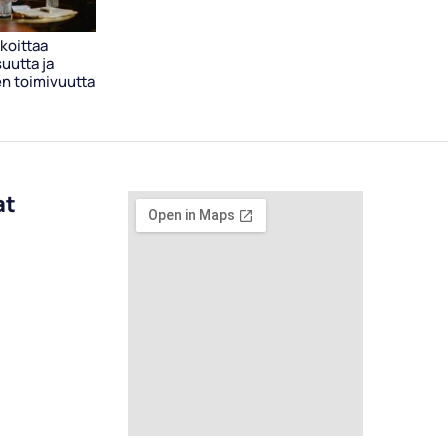
koittaa
uutta ja
n toimivuutta
at