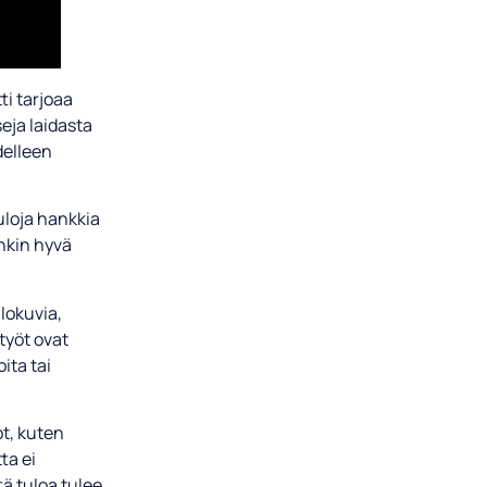
i tarjoaa
seja laidasta
delleen
uloja hankkia
nkin hyvä
lokuvia,
työt ovat
ita tai
ot, kuten
ta ei
ä tuloa tulee