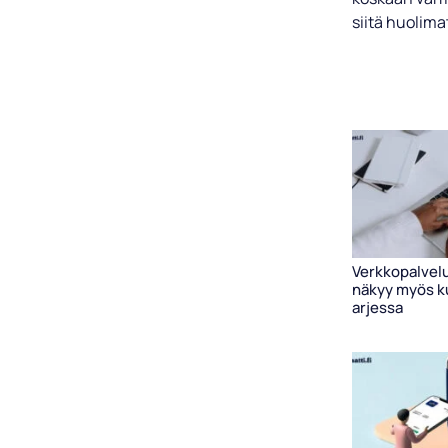
siitä huolimat
Verkkopalvel
näkyy myös ku
arjessa