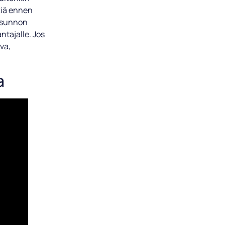
tiä ennen
 Asunnon
ntajalle. Jos
va,
a