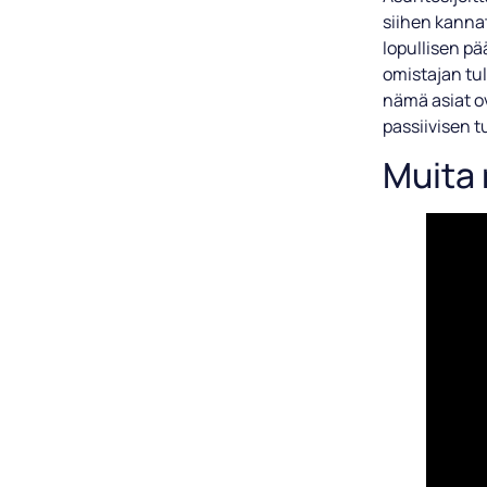
siihen kannat
lopullisen p
omistajan tul
nämä asiat ov
passiivisen t
Muita 