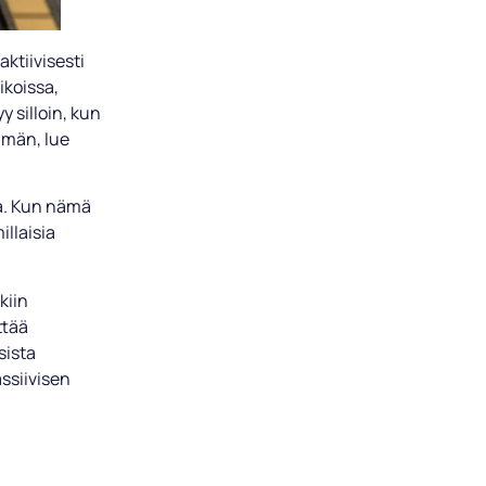
aktiivisesti
ikoissa,
y silloin, kun
mmän, lue
ja. Kun nämä
illaisia
kiin
ttää
sista
ssiivisen