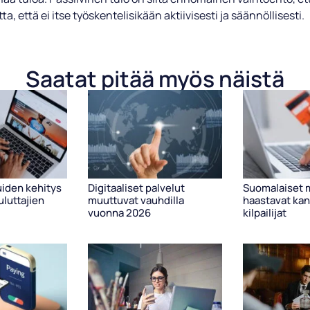
ta, että ei itse työskentelisikään aktiivisesti ja säännöllisesti.
Saatat pitää myös näistä
uiden kehitys
Digitaaliset palvelut
Suomalaiset 
luttajien
muuttuvat vauhdilla
haastavat kan
vuonna 2026
kilpailijat