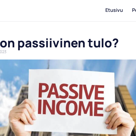
Etusivu
P
 on passiivinen tulo?
2023