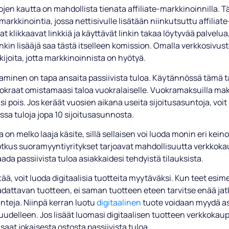
jen kautta on mahdollista tienata affiliate-markkinoinnilla. Tä
arkkinointia, jossa nettisivulle lisätään niinkutsuttu affiliate-
jat klikkaavat linkkiä ja käyttävät linkin takaa löytyvää palvelua
inkin lisääjä saa tästä itselleen komission. Omalla verkkosivustol
ukijoita, jotta markkinoinnista on hyötyä.
taminen on tapa ansaita passiivista tuloa. Käytännössä tämä 
vuokraat omistamaasi taloa vuokralaiselle. Vuokramaksuilla ma
i pois. Jos keräät vuosien aikana useita sijoitusasuntoja, voi
sa tuloja jopa 10 sijoitusasunnosta.
on melko laaja käsite, sillä sellaisen voi luoda monin eri keino
jotkus suoramyyntiyritykset tarjoavat mahdollisuutta verkkok
saada passiivista tuloa asiakkaidesi tehdyistä tilauksista.
ttää, voit luoda digitaalisia tuotteita myytäväksi. Kun teet esim
adattavan tuotteen, ei saman tuotteen eteen tarvitse enää ja
nteja. Niinpä kerran luotu
digitaalinen
tuote voidaan myydä as
uudelleen. Jos lisäät luomasi digitaalisen tuotteen verkkoka
 saat jokaisesta ostosta passiivista tuloa.