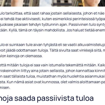
lo tarkoittaa, että saat rahaa jostain sellaisesta, johon et näe 
 ei tehdä itse aktiivisesti, kuten esimerkiksi perinteisissä työpa
 juoksee jokaisen tehdyn työtunnin ajan. Passiivinen tulo synty
itään. Kyllä, tämä on täysin mahdollista. Jos haluat tietää ene
ulo ei suinkaan tule aivan tyhjästä eli se vaatii alkuvalmistelu
oit jäädä odottamaan tuloja. Tältä sivulta saat vinkkejä siitä, m
ulon keinoja on olemassa.
ttä mitään tuloja ei saa vain istumalla tekemättä mitään. Kaik
skeinoihin liittyy aina jotain sellaista, johon kannattaa kiinni
n saat tällaista tuloa, muistathan myös huolehtia asianmukai
ta. Kun nämä asiat ovat kunnossa, olet valmis aloittamaan pa
misen.
inoja saada passiivista tuloa