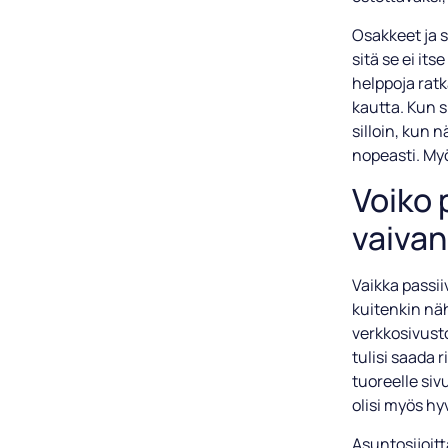
Osakkeet ja 
sitä se ei it
helppoja ratk
kautta. Kun s
silloin, kun 
nopeasti. Myö
Voiko 
vaiva
Vaikka passii
kuitenkin näh
verkkosivusto
tulisi saada r
tuoreelle sivu
olisi myös hy
Asuntosijoitt