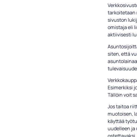
Verkkosivusto
tarkoitetaan m
sivuston luki
omistaja eli l
aktiivisesti l
Asuntosijoit
siten, että 
asuntolainaas
tulevaisuudes
Verkkokauppa 
Esimerkiksi 
Tällöin voit 
Jos taitoa rii
muotoisen, l
käyttää työtu
uudelleen ja 
ostettavaksi,