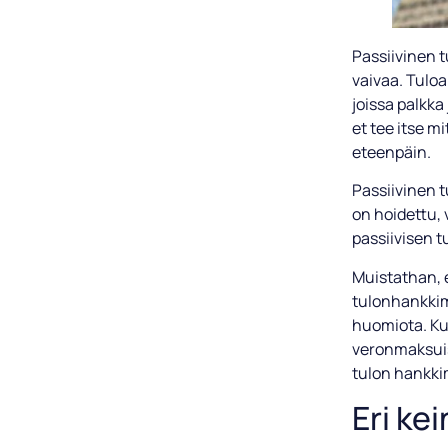
Passiivinen tu
vaivaa. Tuloa
joissa palkka
et tee itse m
eteenpäin.
Passiivinen t
on hoidettu, v
passiivisen t
Muistathan, e
tulonhankkimi
huomiota. Ku
veronmaksuis
tulon hankki
Eri ke