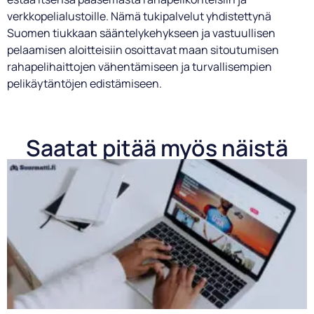
verkkopelialustoille. Nämä tukipalvelut yhdistettynä
Suomen tiukkaan sääntelykehykseen ja vastuullisen
pelaamisen aloitteisiin osoittavat maan sitoutumisen
rahapelihaittojen vähentämiseen ja turvallisempien
pelikäytäntöjen edistämiseen.
Saatat pitää myös näistä