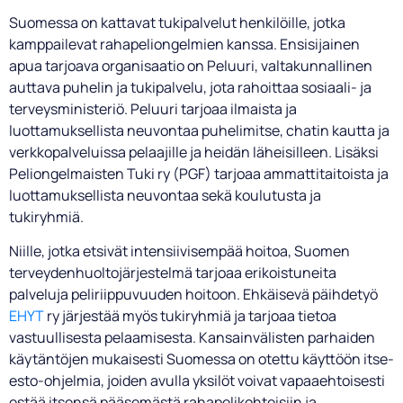
Suomessa on kattavat tukipalvelut henkilöille, jotka
kamppailevat rahapeliongelmien kanssa. Ensisijainen
apua tarjoava organisaatio on Peluuri, valtakunnallinen
auttava puhelin ja tukipalvelu, jota rahoittaa sosiaali- ja
terveysministeriö. Peluuri tarjoaa ilmaista ja
luottamuksellista neuvontaa puhelimitse, chatin kautta ja
verkkopalveluissa pelaajille ja heidän läheisilleen. Lisäksi
Peliongelmaisten Tuki ry (PGF) tarjoaa ammattitaitoista ja
luottamuksellista neuvontaa sekä koulutusta ja
tukiryhmiä.
Niille, jotka etsivät intensiivisempää hoitoa, Suomen
terveydenhuoltojärjestelmä tarjoaa erikoistuneita
palveluja peliriippuvuuden hoitoon. Ehkäisevä päihdetyö
EHYT
ry järjestää myös tukiryhmiä ja tarjoaa tietoa
vastuullisesta pelaamisesta. Kansainvälisten parhaiden
käytäntöjen mukaisesti Suomessa on otettu käyttöön itse-
esto-ohjelmia, joiden avulla yksilöt voivat vapaaehtoisesti
estää itsensä pääsemästä rahapelikohteisiin ja