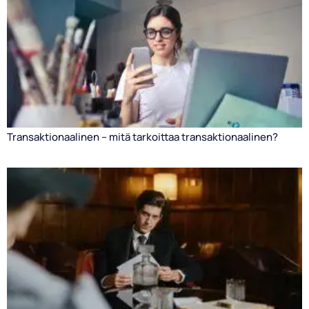
Transaktionaalinen – mitä tarkoittaa transaktionaalinen?