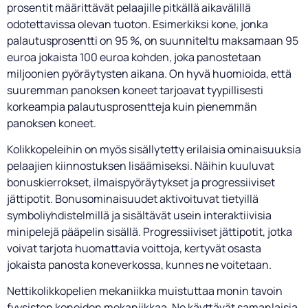
prosentit määrittävät pelaajille pitkällä aikavälillä
odotettavissa olevan tuoton. Esimerkiksi kone, jonka
palautusprosentti on 95 %, on suunniteltu maksamaan 95
euroa jokaista 100 euroa kohden, joka panostetaan
miljoonien pyöräytysten aikana. On hyvä huomioida, että
suuremman panoksen koneet tarjoavat tyypillisesti
korkeampia palautusprosentteja kuin pienemmän
panoksen koneet.
Kolikkopeleihin on myös sisällytetty erilaisia ominaisuuksia
pelaajien kiinnostuksen lisäämiseksi. Näihin kuuluvat
bonuskierrokset, ilmaispyöräytykset ja progressiiviset
jättipotit. Bonusominaisuudet aktivoituvat tietyillä
symboliyhdistelmillä ja sisältävät usein interaktiivisia
minipelejä pääpelin sisällä. Progressiiviset jättipotit, jotka
voivat tarjota huomattavia voittoja, kertyvät osasta
jokaista panosta koneverkossa, kunnes ne voitetaan.
Nettikolikkopelien mekaniikka muistuttaa monin tavoin
fyysisten koneiden mekaniikkaa. Ne käyttävät samanlaisia