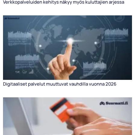
Verkkopalveluiden kehitys näkyy myös kuluttajien arjessa
Digitaaliset palvelut muuttuvat vauhdilla vuonna 2026