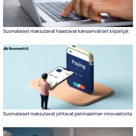
Suomalaiset maksutavat haastavat kansainväliset kilpailijat
Suomalaiset maksutavat johtavat pelimaailman innovaatioita