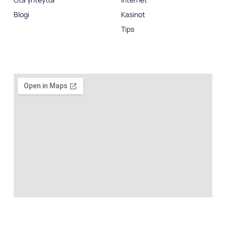
Blogi
Kasinot
Tips