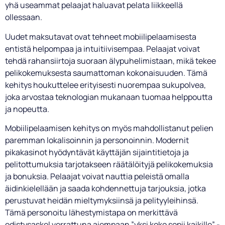
yhä useammat pelaajat haluavat pelata liikkeellä
ollessaan.
Uudet maksutavat ovat tehneet mobiilipelaamisesta
entistä helpompaa ja intuitiivisempaa. Pelaajat voivat
tehdä rahansiirtoja suoraan älypuhelimistaan, mikä tekee
pelikokemuksesta saumattoman kokonaisuuden. Tämä
kehitys houkuttelee erityisesti nuorempaa sukupolvea,
joka arvostaa teknologian mukanaan tuomaa helppoutta
ja nopeutta.
Mobiilipelaamisen kehitys on myös mahdollistanut pelien
paremman lokalisoinnin ja personoinnin. Modernit
pikakasinot hyödyntävät käyttäjän sijaintitietoja ja
pelitottumuksia tarjotakseen räätälöityjä pelikokemuksia
ja bonuksia. Pelaajat voivat nauttia peleistä omalla
äidinkielellään ja saada kohdennettuja tarjouksia, jotka
perustuvat heidän mieltymyksiinsä ja pelityyleihinsä.
Tämä personoitu lähestymistapa on merkittävä
edistysaskel verrattuna aiempaan ”yksi koko sopii kaikille” -