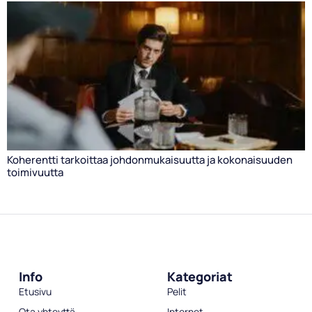
Koherentti tarkoittaa johdonmukaisuutta ja kokonaisuuden
toimivuutta
Info
Kategoriat
Etusivu
Pelit
Ota yhteyttä
Internet