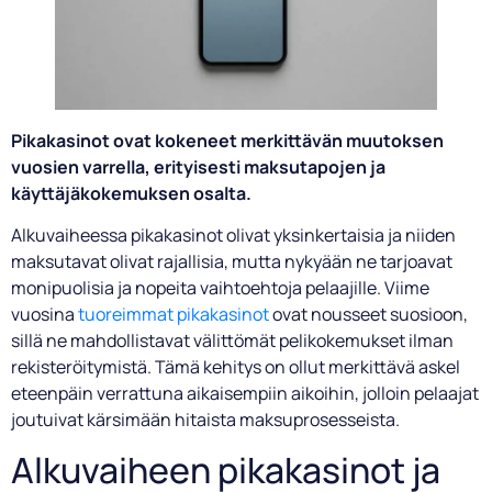
Pikakasinot ovat kokeneet merkittävän muutoksen
vuosien varrella, erityisesti maksutapojen ja
käyttäjäkokemuksen osalta.
Alkuvaiheessa pikakasinot olivat yksinkertaisia ja niiden
maksutavat olivat rajallisia, mutta nykyään ne tarjoavat
monipuolisia ja nopeita vaihtoehtoja pelaajille. Viime
vuosina
tuoreimmat pikakasinot
ovat nousseet suosioon,
sillä ne mahdollistavat välittömät pelikokemukset ilman
rekisteröitymistä. Tämä kehitys on ollut merkittävä askel
eteenpäin verrattuna aikaisempiin aikoihin, jolloin pelaajat
joutuivat kärsimään hitaista maksuprosesseista.
Alkuvaiheen pikakasinot ja