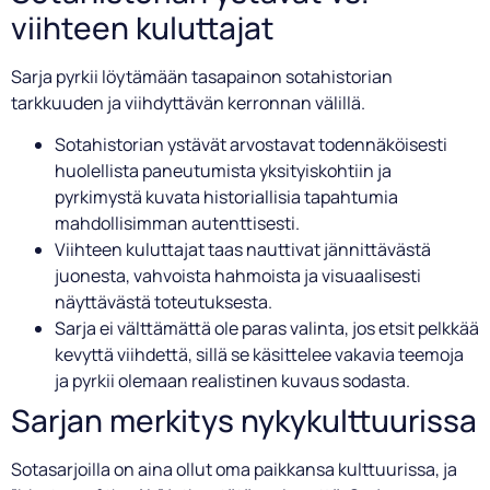
viihteen kuluttajat
Sarja pyrkii löytämään tasapainon sotahistorian
tarkkuuden ja viihdyttävän kerronnan välillä.
Sotahistorian ystävät arvostavat todennäköisesti
huolellista paneutumista yksityiskohtiin ja
pyrkimystä kuvata historiallisia tapahtumia
mahdollisimman autenttisesti.
Viihteen kuluttajat taas nauttivat jännittävästä
juonesta, vahvoista hahmoista ja visuaalisesti
näyttävästä toteutuksesta.
Sarja ei välttämättä ole paras valinta, jos etsit pelkkää
kevyttä viihdettä, sillä se käsittelee vakavia teemoja
ja pyrkii olemaan realistinen kuvaus sodasta.
Sarjan merkitys nykykulttuurissa
Sotasarjoilla on aina ollut oma paikkansa kulttuurissa, ja