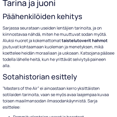
Tarina ja juoni
Päähenkilöiden kehitys
Sarjassa seurataan useiden lentäjien tarinoita, ja on
kiinnostavaa nähdä, miten he muuttuvat sodan myötä.
Aluksi nuoret ja kokemattomat
taistelutoverit hahmot
joutuvat kohtaamaan kuoleman ja menetyksen, mikä
koettelee heidän moraaliaan ja uskoaan. Katsojana pääsee
todella lähelle heitä, kun he yrittävät selviytyä paineen
alla.
Sotahistorian esittely
”Masters of the Air” ei ainoastaan kerro yksittäisten
sotilaiden tarinoita, vaan se myös avaa laajempaa kuvaa
toisen maailmansodan ilmasodankäynnistä. Sarja
esittelee: