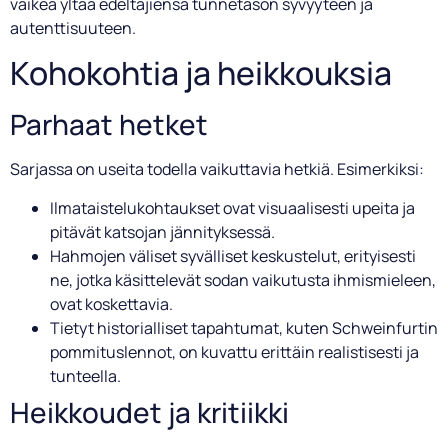
vaikea yltää edeltäjiensä tunnetason syvyyteen ja
autenttisuuteen.
Kohokohtia ja heikkouksia
Parhaat hetket
Sarjassa on useita todella vaikuttavia hetkiä. Esimerkiksi:
Ilmataistelukohtaukset ovat visuaalisesti upeita ja
pitävät katsojan jännityksessä.
Hahmojen väliset syvälliset keskustelut, erityisesti
ne, jotka käsittelevät sodan vaikutusta ihmismieleen,
ovat koskettavia.
Tietyt historialliset tapahtumat, kuten Schweinfurtin
pommituslennot, on kuvattu erittäin realistisesti ja
tunteella.
Heikkoudet ja kritiikki