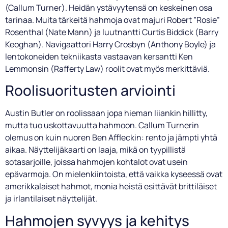
(Callum Turner). Heidän ystävyytensä on keskeinen osa
tarinaa. Muita tärkeitä hahmoja ovat majuri Robert ”Rosie”
Rosenthal (Nate Mann) ja luutnantti Curtis Biddick (Barry
Keoghan). Navigaattori Harry Crosbyn (Anthony Boyle) ja
lentokoneiden tekniikasta vastaavan kersantti Ken
Lemmonsin (Rafferty Law) roolit ovat myös merkittäviä.
Roolisuoritusten arviointi
Austin Butler on roolissaan jopa hieman liiankin hillitty,
mutta tuo uskottavuutta hahmoon. Callum Turnerin
olemus on kuin nuoren Ben Affleckin: rento ja jämpti yhtä
aikaa. Näyttelijäkaarti on laaja, mikä on tyypillistä
sotasarjoille, joissa hahmojen kohtalot ovat usein
epävarmoja. On mielenkiintoista, että vaikka kyseessä ovat
amerikkalaiset hahmot, monia heistä esittävät brittiläiset
ja irlantilaiset näyttelijät.
Hahmojen syvyys ja kehitys