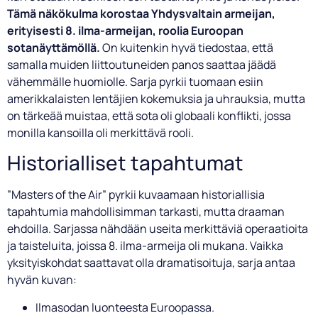
Tämä näkökulma korostaa Yhdysvaltain armeijan,
erityisesti 8. ilma-armeijan, roolia Euroopan
sotanäyttämöllä.
On kuitenkin hyvä tiedostaa, että
samalla muiden liittoutuneiden panos saattaa jäädä
vähemmälle huomiolle. Sarja pyrkii tuomaan esiin
amerikkalaisten lentäjien kokemuksia ja uhrauksia, mutta
on tärkeää muistaa, että sota oli globaali konflikti, jossa
monilla kansoilla oli merkittävä rooli.
Historialliset tapahtumat
”Masters of the Air” pyrkii kuvaamaan historiallisia
tapahtumia mahdollisimman tarkasti, mutta draaman
ehdoilla. Sarjassa nähdään useita merkittäviä operaatioita
ja taisteluita, joissa 8. ilma-armeija oli mukana. Vaikka
yksityiskohdat saattavat olla dramatisoituja, sarja antaa
hyvän kuvan:
Ilmasodan luonteesta Euroopassa.