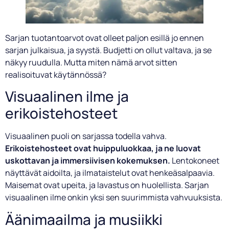
Sarjan tuotantoarvot ovat olleet paljon esillä jo ennen
sarjan julkaisua, ja syystä. Budjetti on ollut valtava, ja se
näkyy ruudulla. Mutta miten nämä arvot sitten
realisoituvat käytännössä?
Visuaalinen ilme ja
erikoistehosteet
Visuaalinen puoli on sarjassa todella vahva.
Erikoistehosteet ovat huippuluokkaa, ja ne luovat
uskottavan ja immersiivisen kokemuksen.
Lentokoneet
näyttävät aidoilta, ja ilmataistelut ovat henkeäsalpaavia.
Maisemat ovat upeita, ja lavastus on huolellista. Sarjan
visuaalinen ilme onkin yksi sen suurimmista vahvuuksista.
Äänimaailma ja musiikki