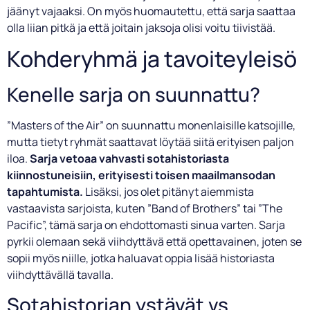
jäänyt vajaaksi. On myös huomautettu, että sarja saattaa
olla liian pitkä ja että joitain jaksoja olisi voitu tiivistää.
Kohderyhmä ja tavoiteyleisö
Kenelle sarja on suunnattu?
”Masters of the Air” on suunnattu monenlaisille katsojille,
mutta tietyt ryhmät saattavat löytää siitä erityisen paljon
iloa.
Sarja vetoaa vahvasti sotahistoriasta
kiinnostuneisiin, erityisesti toisen maailmansodan
tapahtumista.
Lisäksi, jos olet pitänyt aiemmista
vastaavista sarjoista, kuten ”Band of Brothers” tai ”The
Pacific”, tämä sarja on ehdottomasti sinua varten. Sarja
pyrkii olemaan sekä viihdyttävä että opettavainen, joten se
sopii myös niille, jotka haluavat oppia lisää historiasta
viihdyttävällä tavalla.
Sotahistorian ystävät vs.