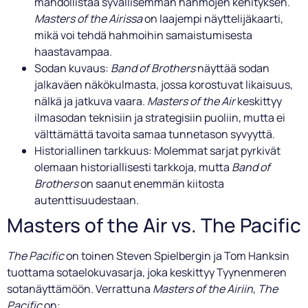
mahdollistaa syvällisemmän hahmojen kehityksen.
Masters of the Airissa
on laajempi näyttelijäkaarti,
mikä voi tehdä hahmoihin samaistumisesta
haastavampaa.
Sodan kuvaus:
Band of Brothers
näyttää sodan
jalkaväen näkökulmasta, jossa korostuvat likaisuus,
nälkä ja jatkuva vaara.
Masters of the Air
keskittyy
ilmasodan teknisiin ja strategisiin puoliin, mutta ei
välttämättä tavoita samaa tunnetason syvyyttä.
Historiallinen tarkkuus: Molemmat sarjat pyrkivät
olemaan historiallisesti tarkkoja, mutta
Band of
Brothers
on saanut enemmän kiitosta
autenttisuudestaan.
Masters of the Air vs. The Pacific
The Pacific
on toinen Steven Spielbergin ja Tom Hanksin
tuottama sotaelokuvasarja, joka keskittyy Tyynenmeren
sotanäyttämöön. Verrattuna
Masters of the Airiin
,
The
Pacific
on: