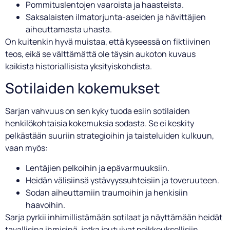
Pommituslentojen vaaroista ja haasteista.
Saksalaisten ilmatorjunta-aseiden ja hävittäjien
aiheuttamasta uhasta.
On kuitenkin hyvä muistaa, että kyseessä on fiktiivinen
teos, eikä se välttämättä ole täysin aukoton kuvaus
kaikista historiallisista yksityiskohdista.
Sotilaiden kokemukset
Sarjan vahvuus on sen kyky tuoda esiin sotilaiden
henkilökohtaisia kokemuksia sodasta. Se ei keskity
pelkästään suuriin strategioihin ja taisteluiden kulkuun,
vaan myös:
Lentäjien pelkoihin ja epävarmuuksiin.
Heidän välisiinsä ystävyyssuhteisiin ja toveruuteen.
Sodan aiheuttamiin traumoihin ja henkisiin
haavoihin.
Sarja pyrkii inhimillistämään sotilaat ja näyttämään heidät
tavallisina ihmisinä, jotka joutuivat poikkeuksellisiin