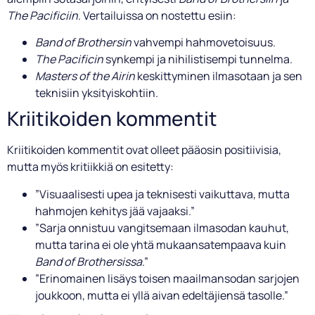
The Pacificiin
. Vertailuissa on nostettu esiin:
Band of Brothersin
vahvempi hahmovetoisuus.
The Pacificin
synkempi ja nihilistisempi tunnelma.
Masters of the Airin
keskittyminen ilmasotaan ja sen
teknisiin yksityiskohtiin.
Kriitikoiden kommentit
Kriitikoiden kommentit ovat olleet pääosin positiivisia,
mutta myös kritiikkiä on esitetty:
”Visuaalisesti upea ja teknisesti vaikuttava, mutta
hahmojen kehitys jää vajaaksi.”
”Sarja onnistuu vangitsemaan ilmasodan kauhut,
mutta tarina ei ole yhtä mukaansatempaava kuin
Band of Brothersissa
.”
”Erinomainen lisäys toisen maailmansodan sarjojen
joukkoon, mutta ei yllä aivan edeltäjiensä tasolle.”