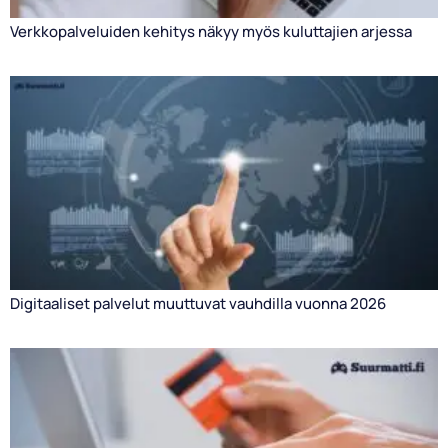
Verkkopalveluiden kehitys näkyy myös kuluttajien arjessa
Digitaaliset palvelut muuttuvat vauhdilla vuonna 2026