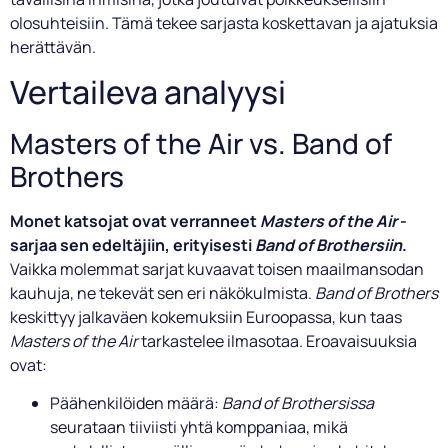
olosuhteisiin. Tämä tekee sarjasta koskettavan ja ajatuksia
herättävän.
Vertaileva analyysi
Masters of the Air vs. Band of
Brothers
Monet katsojat ovat verranneet
Masters of the Air
-
sarjaa sen edeltäjiin, erityisesti
Band of Brothersiin
.
Vaikka molemmat sarjat kuvaavat toisen maailmansodan
kauhuja, ne tekevät sen eri näkökulmista.
Band of Brothers
keskittyy jalkaväen kokemuksiin Euroopassa, kun taas
Masters of the Air
tarkastelee ilmasotaa. Eroavaisuuksia
ovat:
Päähenkilöiden määrä:
Band of Brothersissa
seurataan tiiviisti yhtä komppaniaa, mikä