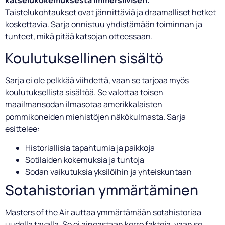
katselukokemuksesta immersiivisen.
Taistelukohtaukset ovat jännittäviä ja draamalliset hetket
koskettavia. Sarja onnistuu yhdistämään toiminnan ja
tunteet, mikä pitää katsojan otteessaan.
Koulutuksellinen sisältö
Sarja ei ole pelkkää viihdettä, vaan se tarjoaa myös
koulutuksellista sisältöä. Se valottaa toisen
maailmansodan ilmasotaa amerikkalaisten
pommikoneiden miehistöjen näkökulmasta. Sarja
esittelee:
Historiallisia tapahtumia ja paikkoja
Sotilaiden kokemuksia ja tuntoja
Sodan vaikutuksia yksilöihin ja yhteiskuntaan
Sotahistorian ymmärtäminen
Masters of the Air auttaa ymmärtämään sotahistoriaa
uudella tavalla. Se ei ainoastaan kerro faktoja, vaan se