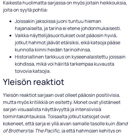
Kaikesta huolimatta sarjassa on myös joitain heikkouksia,
joita on syytä pohtia:
Joissakin jaksoissa juoni tuntuu hieman
hajanaiselta, ja tarina ei etene johdonmukaisesti.
Vaikka näyttelijäsuoritukset ovat pääosin hyviä,
jotkut hahmot jäävät etäisiksi, eikä katsoja pääse
kunnolla kiinni heidän tarinoihinsa.
Historiallinen tarkkuus on kyseenalaistettu joissain
kohdissa, mikä voi häiritä tarkempaa kuvausta
toivovia katsojia.
Yleisön reaktiot
Yleisön reaktiot sarjaan ovat olleet pääosin positiivisia,
mutta myös kritiikkiä on esitetty. Monet ovat ylistäneet
sarjan visuaalista näyttävyyttä ja intensiivisiä
toimintakohtauksia. Toisaalta jotkut katsojat ovat
kokeneet, että sarja ei yllä aivan samalle tasolle kuin
Band
of Brothers
tai
The Pacific
, ja että hahmojen kehitys on