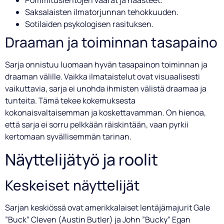
Pommituslentojen vaarat ja haasteet.
Saksalaisten ilmatorjunnan tehokkuuden.
Sotilaiden psykologisen rasituksen.
Draaman ja toiminnan tasapaino
Sarja onnistuu luomaan hyvän tasapainon toiminnan ja
draaman välille. Vaikka ilmataistelut ovat visuaalisesti
vaikuttavia, sarja ei unohda ihmisten välistä draamaa ja
tunteita. Tämä tekee kokemuksesta
kokonaisvaltaisemman ja koskettavamman. On hienoa,
että sarja ei sorru pelkkään räiskintään, vaan pyrkii
kertomaan syvällisemmän tarinan.
Näyttelijätyö ja roolit
Keskeiset näyttelijät
Sarjan keskiössä ovat amerikkalaiset lentäjämajurit Gale
”Buck” Cleven (Austin Butler) ja John ”Bucky” Egan