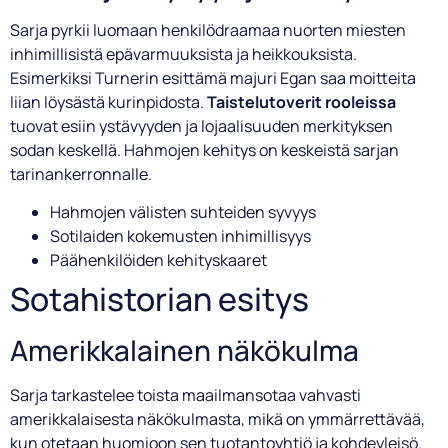
Sarja pyrkii luomaan henkilödraamaa nuorten miesten
inhimillisistä epävarmuuksista ja heikkouksista.
Esimerkiksi Turnerin esittämä majuri Egan saa moitteita
liian löysästä kurinpidosta.
Taistelutoverit rooleissa
tuovat esiin ystävyyden ja lojaalisuuden merkityksen
sodan keskellä. Hahmojen kehitys on keskeistä sarjan
tarinankerronnalle.
Hahmojen välisten suhteiden syvyys
Sotilaiden kokemusten inhimillisyys
Päähenkilöiden kehityskaaret
Sotahistorian esitys
Amerikkalainen näkökulma
Sarja tarkastelee toista maailmansotaa vahvasti
amerikkalaisesta näkökulmasta, mikä on ymmärrettävää,
kun otetaan huomioon sen tuotantoyhtiö ja kohdeyleisö.