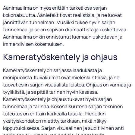
Äänimaailma on myös erittäin tärkeä osa sarjan
kokonaisuutta. Ääniefektit ovat realistisia, ja ne luovat
jännittävän tunnelman. Musiikki tukee hyvin sarjan
tunnelmaa, ja se on sopivan dramaattista ja koskettavaa.
Äänimaailma onkin onnistunut luomaan uskottavan ja
immersiivisen kokemuksen.
Kameratyöskentely ja ohjaus
Kameratyöskentely on sarjassa laadukasta ja
monipuolista. Kuvakulmat ovat mielenkiintoisia, ja ne
tuovat esiin sarjan visuaalista loistoa. Ohjaus on varmaa ja
tyylikästä, ja se pitää tarinan hyvin kasassa.
Kameratyöskentely ja ohjaus tukevat hyvin sarjan
tunnelmaa ja tarinaa. Kokonaisuutena sarjan tekninen
toteutus on erittäin korkealla tasolla. Pienetkin
yksityiskohdat on mietitty tarkkaan, mikä näkyy
lopputuloksessa. Sarjan visuaalinen ja auditiivinen anti