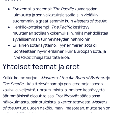
Synkempi ja raaempi:
The Pacific
kuvaa sodan
julmuutta ja sen vaikutuksia sotilaisiin vieläkin
suoremmin ja graafisemmin kuin
Masters of the Air
.
Henkilökohtaisempi:
The Pacific
keskittyy
muutaman sotilaan kokemuksiin, mikä mahdollistaa
syvällisemmän tunneyhteyden hahmoihin.
Erilainen sotanäyttämö: Tyynenmeren sota oli
luonteeltaan hyvin erilainen kuin Euroopan sota, ja
The Pacific
heijastaa tätä eroa.
Yhteiset teemat ja erot
Kaikki kolme sarjaa –
Masters of the Air
,
Band of Brothers
ja
The Pacific
– käsittelevät samoja perusteemoja: sodan
kauhuja, veljeyttä, uhrautumista ja ihmisen kestävyyttä
äärimmäisissä olosuhteissa. Erot löytyvät pääasiassa
näkökulmasta, painotuksista ja kerrontatavasta.
Masters
of the Air
tuo uuden näkökulman ilmasotaan, mutta sen on