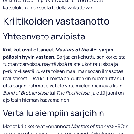
onkin sen suurimpia vahvuuksia, ja ne tekevät
katselukokemuksesta todella vaikuttavan.
Kriitikoiden vastaanotto
Yhteenveto arvioista
Kriitikot ovat ottaneet
Masters of the Air
-sarjan
pääosin hyvin vastaan.
Sarjaa on kehuttu sen korkeista
tuotantoarvoista, näyttävistä taistelukohtauksista ja
pyrkimyksestä kuvata toisen maailmansodan ilmasotaa
realistisesti. Osa kriitikoista on kuitenkin huomauttanut,
että sarjan hahmot eivät ole yhtä mieleenpainuvia kuin
Band of Brothersissa
tai
The Pacificissa
, ja että juoni on
ajoittain hieman kaavamainen.
Vertailu aiempiin sarjoihin
Monet kriitikot ovat verranneet
Masters of the Airia
HBO:n
aiempiin sotasarjoihin, erityisesti
Band of Brothersiin
ja