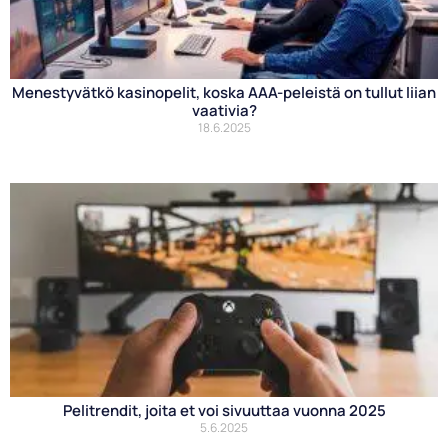
Menestyvätkö kasinopelit, koska AAA-peleistä on tullut liian
vaativia?
18.6.2025
Pelitrendit, joita et voi sivuuttaa vuonna 2025
5.6.2025