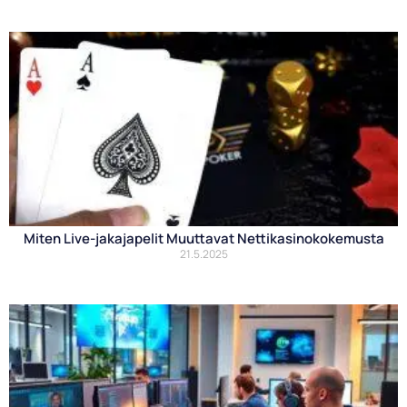
Miten Live-jakajapelit Muuttavat Nettikasinokokemusta
21.5.2025