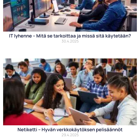
IT lyhenne – Mitä se tarkoittaa ja missä sitä käytetään?
30.4.2025
Netiketti – Hyvän verkkokäytöksen pelisäännöt
29.4.2025