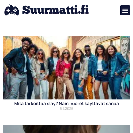
Mitä tarkoittaa slay? Näin nuoret käyttävät sanaa
6.7.2025