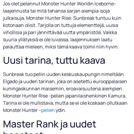
Jos olet pelannut Monster Hunter Worldin Iceborne-
laajennusta tai mitä tahansa sarjan aiempia isoja
julkaisuja, Monster Hunter Rise: Sunbreak tuntuu kuin
kotonaan olisit. Tarjolla on tuttuja elementtejä, uusia
vihollisia ja pari jännittävää uutta ympäristöä. Vaikka
suuria yllätyksiä ei ole luvassa, laajennuksen laatu
palauttaa mieleen, miksi tämä kaava toimii niin hyvin.
Uusi tarina, tuttu kaava
Sunbreak tuo peliin uuden keskuskaupungin nimeltään
Elgado ja uuden tarinan, joka on asetettu eurooppalaisen
kuningaskunnan maisemiin, eroavaisuutena aiempien
Monster Hunter Rise -pelien japanilaishenkinen Kamura.
Tarina ei ole mullistava, mutta se ei ole koskaan ollutkaan
Monster Hunter –
pelien
ydin.
Master Rank ja uudet