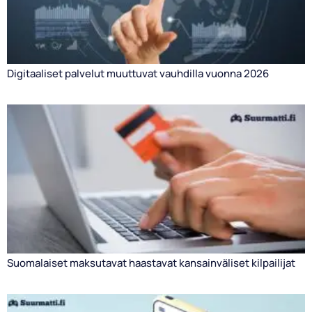
Digitaaliset palvelut muuttuvat vauhdilla vuonna 2026
Suomalaiset maksutavat haastavat kansainväliset kilpailijat