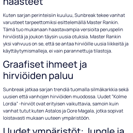
haasteet
Kuten sarjan perinteisiin kuuluu, Sunbreak tekee vanhat
varusteet tarpeettomiksi esittelemällä Master Rankin.
Tämä tuo mukanaan haastavampia versioita peruspelin
hirviöistä ja joukon täysin uusia otuksia. Master Rankin
yksi vahvuus on se, että se antaa hirviöille uusia liikkeitä ja
käyttäytymismalleja, ei vain parannettuja tilastoja.
Graafiset ihmeet ja
hirviöiden paluu
Sunbreak jatkaa sarjan trendiä tuomalla silmäkarkkia sekä
uusien että vanhojen hirviöiden muodossa. Uudet ”Kolme
Lordia” -hirviöt ovat erityisen vaikuttavia, samoin kuin
vanhat tutut kuten Astalos ja Gore Magala, jotka sopivat
loistavasti mukaan uuteen ympäristöön.
Uudet ympäristöt: Jungle ja