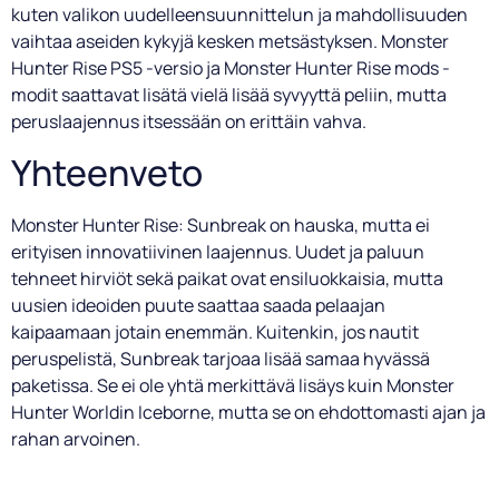
kuten valikon uudelleensuunnittelun ja mahdollisuuden
vaihtaa aseiden kykyjä kesken metsästyksen. Monster
Hunter Rise PS5 -versio ja Monster Hunter Rise mods -
modit saattavat lisätä vielä lisää syvyyttä peliin, mutta
peruslaajennus itsessään on erittäin vahva.
Yhteenveto
Monster Hunter Rise: Sunbreak on hauska, mutta ei
erityisen innovatiivinen laajennus. Uudet ja paluun
tehneet hirviöt sekä paikat ovat ensiluokkaisia, mutta
uusien ideoiden puute saattaa saada pelaajan
kaipaamaan jotain enemmän. Kuitenkin, jos nautit
peruspelistä, Sunbreak tarjoaa lisää samaa hyvässä
paketissa. Se ei ole yhtä merkittävä lisäys kuin Monster
Hunter Worldin Iceborne, mutta se on ehdottomasti ajan ja
rahan arvoinen.