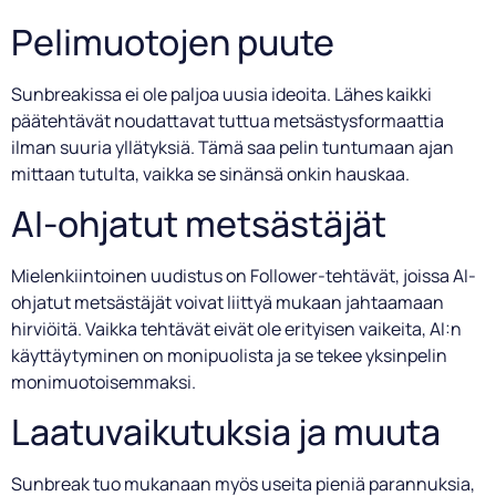
Pelimuotojen puute
Sunbreakissa ei ole paljoa uusia ideoita. Lähes kaikki
päätehtävät noudattavat tuttua metsästysformaattia
ilman suuria yllätyksiä. Tämä saa pelin tuntumaan ajan
mittaan tutulta, vaikka se sinänsä onkin hauskaa.
AI-ohjatut metsästäjät
Mielenkiintoinen uudistus on Follower-tehtävät, joissa AI-
ohjatut metsästäjät voivat liittyä mukaan jahtaamaan
hirviöitä. Vaikka tehtävät eivät ole erityisen vaikeita, AI:n
käyttäytyminen on monipuolista ja se tekee yksinpelin
monimuotoisemmaksi.
Laatuvaikutuksia ja muuta
Sunbreak tuo mukanaan myös useita pieniä parannuksia,