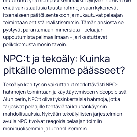
muuttunut yhä monipuolisemmaksi. Nykyään ne eivät ole
enää vain staattisia taustahahmoja vaan kykenevät
itsenaiseen päätöksentekoon ja mukautuvat pelaajan
toimintaan entistä realistisemmin. Tämän ansiosta ne
pystyvät parantamaan immersiota – pelaajan
uppoutumista pelimaailmaan – ja rikastuttavat
pelikokemusta monin tavoin.
NPC:t ja tekoäly: Kuinka
pitkälle olemme päässeet?
Tekoälyn kehitys on vaikuttanut merkittävästi NPC-
hahmojen toimintaan ja käyttäytymiseen videopeleissä.
Alun perin, NPC:t olivat yksinkertaisia hahmoja, jotka
tarjosivat pelaajille tehtäviä tai kaupankäynnin
mahdollisuuksia. Nykyään tekoälyllisten järjestelmien
avulla NPC:t voivat reagoida pelaajan toimiin
monipuolisemmin ja luonnollisemmin.