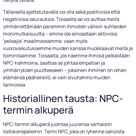
tietyllä tavalla.
Tällaisella ajattelutavalla voi olla sekä positiivisia että
negatiivisia seurauksia. Toisaalta se voi auttaa meitä
ymmärrettämään paremmin ihmisten välisiin suhteiden
monimutkaisuutta – emme ole ainoastaan aktiivisia
’pelaajia’ maailmassamme, vaan myös
vuorovaikutuksemme muiden kanssa muokkaavat meitä ja
toimintaamme. Toisaalta, jos näemme ihmisiä pelkästään
NPC-hahmoina, saattaa se johtaa empatian ja
ymmärryksen puutteeseen – jokainen ihminen on oman
elämänsä päähenkilö, ei vain sivuhahmo muiden
tarinoissa.
Historiallinen tausta: NPC-
termin alkuperä
NPC-termin alkuperä juontaa juurensa varhaisiin
tietokonepeleihin. Termi NPC, joka on lyhenne sanoista