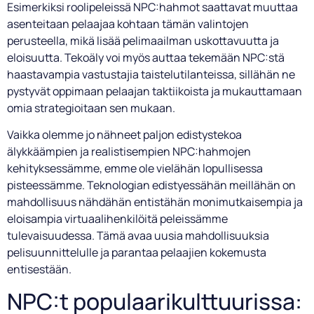
Esimerkiksi roolipeleissä NPC:hahmot saattavat muuttaa
asenteitaan pelaajaa kohtaan tämän valintojen
perusteella, mikä lisää pelimaailman uskottavuutta ja
eloisuutta. Tekoäly voi myös auttaa tekemään NPC:stä
haastavampia vastustajia taistelutilanteissa, sillähän ne
pystyvät oppimaan pelaajan taktiikoista ja mukauttamaan
omia strategioitaan sen mukaan.
Vaikka olemme jo nähneet paljon edistystekoa
älykkäämpien ja realistisempien NPC:hahmojen
kehityksessämme, emme ole vielähän lopullisessa
pisteessämme. Teknologian edistyessähän meillähän on
mahdollisuus nähdähän entistähän monimutkaisempia ja
eloisampia virtuaalihenkilöitä peleissämme
tulevaisuudessa. Tämä avaa uusia mahdollisuuksia
pelisuunnittelulle ja parantaa pelaajien kokemusta
entisestään.
NPC:t populaarikulttuurissa: