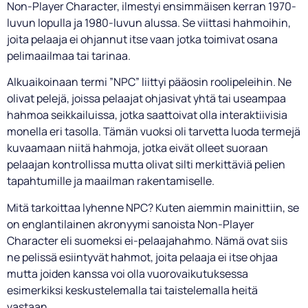
Non-Player Character, ilmestyi ensimmäisen kerran 1970-
luvun lopulla ja 1980-luvun alussa. Se viittasi hahmoihin,
joita pelaaja ei ohjannut itse vaan jotka toimivat osana
pelimaailmaa tai tarinaa.
Alkuaikoinaan termi ”NPC” liittyi pääosin roolipeleihin. Ne
olivat pelejä, joissa pelaajat ohjasivat yhtä tai useampaa
hahmoa seikkailuissa, jotka saattoivat olla interaktiivisia
monella eri tasolla. Tämän vuoksi oli tarvetta luoda termejä
kuvaamaan niitä hahmoja, jotka eivät olleet suoraan
pelaajan kontrollissa mutta olivat silti merkittäviä pelien
tapahtumille ja maailman rakentamiselle.
Mitä tarkoittaa lyhenne NPC? Kuten aiemmin mainittiin, se
on englantilainen akronyymi sanoista Non-Player
Character eli suomeksi ei-pelaajahahmo. Nämä ovat siis
ne pelissä esiintyvät hahmot, joita pelaaja ei itse ohjaa
mutta joiden kanssa voi olla vuorovaikutuksessa
esimerkiksi keskustelemalla tai taistelemalla heitä
vastaan.