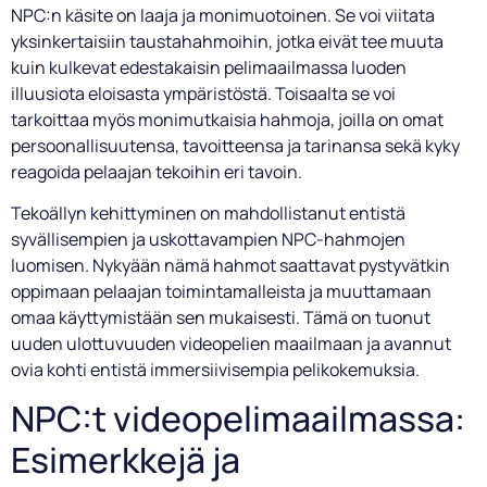
NPC:n käsite on laaja ja monimuotoinen. Se voi viitata
yksinkertaisiin taustahahmoihin, jotka eivät tee muuta
kuin kulkevat edestakaisin pelimaailmassa luoden
illuusiota eloisasta ympäristöstä. Toisaalta se voi
tarkoittaa myös monimutkaisia hahmoja, joilla on omat
persoonallisuutensa, tavoitteensa ja tarinansa sekä kyky
reagoida pelaajan tekoihin eri tavoin.
Tekoällyn kehittyminen on mahdollistanut entistä
syvällisempien ja uskottavampien NPC-hahmojen
luomisen. Nykyään nämä hahmot saattavat pystyvätkin
oppimaan pelaajan toimintamalleista ja muuttamaan
omaa käyttymistään sen mukaisesti. Tämä on tuonut
uuden ulottuvuuden videopelien maailmaan ja avannut
ovia kohti entistä immersiivisempia pelikokemuksia.
NPC:t videopelimaailmassa:
Esimerkkejä ja