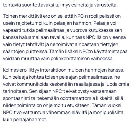
tehtäviä suoritettavaksi tai myy esineitä ja varusteita.
Toinen merkittävä ero on se, että NPC:n rooli pelissä on
usein rajoitetumpi kuin pelaajan hahmon. Pelaaja voi
vapaasti tutkia pelimaailmaa ja vuorovaikutuksessa sen
kanssa haluamallaan tavalla, kun taas NPC:llä on yleensä
vain tietyt tehtävät ja ne toimivat ainoastaan tiettyjen
sääntöjen puitteissa. Tämän lisäksi NPC:n käyttämistapaa
voidaan muuttaa vain pelinkehittämisen vaiheessa.
Kolmas ero liittyy interaktioon muiden hahmojen kanssa.
Kun pelaaja kohtaa toisen pelaajan pelimaailmassa, he
voivat kommunikoida keskenään reaaliajassa ja luoda omia
tarinoitaan. Sen sijaan NPC:t eivät pysty vastaamaan
spontaanisti tai tekemään odottamattomia liikkeitä, sillä
niiden toiminta on ohjelmoitu etukäteen. Tämän vuoksi
NPC:t voivat tuntua vähemmän eläviltä ja monipuolisilta
kuin pelaajahahmot.