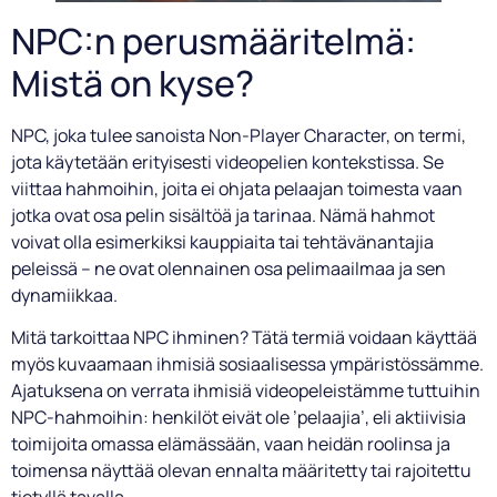
NPC:n perusmääritelmä:
Mistä on kyse?
NPC, joka tulee sanoista Non-Player Character, on termi,
jota käytetään erityisesti videopelien kontekstissa. Se
viittaa hahmoihin, joita ei ohjata pelaajan toimesta vaan
jotka ovat osa pelin sisältöä ja tarinaa. Nämä hahmot
voivat olla esimerkiksi kauppiaita tai tehtävänantajia
peleissä – ne ovat olennainen osa pelimaailmaa ja sen
dynamiikkaa.
Mitä tarkoittaa NPC ihminen? Tätä termiä voidaan käyttää
myös kuvaamaan ihmisiä sosiaalisessa ympäristössämme.
Ajatuksena on verrata ihmisiä videopeleistämme tuttuihin
NPC-hahmoihin: henkilöt eivät ole ’pelaajia’, eli aktiivisia
toimijoita omassa elämässään, vaan heidän roolinsa ja
toimensa näyttää olevan ennalta määritetty tai rajoitettu