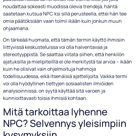
noudattaa sokeasti muodissa olevia trendejä, häntä
saatetaan kutsua NPC:ksi sillä perusteella, ettei hän tee
omia päätöksiään vaan toimii ikään kuin jonkun muun
ohjaamana.
On tärkeää huomata, että tämän termin käyttö ihmisiin
liittyvissä keskusteluissa voi olla halventavaa ja
stereotyyppistä. Se saattaa viitata siihen, että henkilön
ajatuksilla ja mielipiteilllä ei ole merkitystä tai arvoa – ikään
kuin he olisivat vain ohjelmoituja hahmoja
todellisuudessa, eikä itsenäisiä ajattelijoita. Vaikka termi
voi olla hyödyllinen tiettyjen sosiaalisten ilmiöiden
analysoinnissa, on syytä käyttää sitä varoen ja
kunnioittavasti toisia ihmisiä kohtaan.
Mitä tarkoittaa lyhenne
NPC? Selvennys yleisimpiin
kysymyksiin