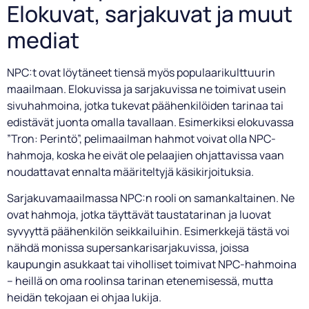
Elokuvat, sarjakuvat ja muut
mediat
NPC:t ovat löytäneet tiensä myös populaarikulttuurin
maailmaan. Elokuvissa ja sarjakuvissa ne toimivat usein
sivuhahmoina, jotka tukevat päähenkilöiden tarinaa tai
edistävät juonta omalla tavallaan. Esimerkiksi elokuvassa
”Tron: Perintö”, pelimaailman hahmot voivat olla NPC-
hahmoja, koska he eivät ole pelaajien ohjattavissa vaan
noudattavat ennalta määriteltyjä käsikirjoituksia.
Sarjakuvamaailmassa NPC:n rooli on samankaltainen. Ne
ovat hahmoja, jotka täyttävät taustatarinan ja luovat
syvyyttä päähenkilön seikkailuihin. Esimerkkejä tästä voi
nähdä monissa supersankarisarjakuvissa, joissa
kaupungin asukkaat tai viholliset toimivat NPC-hahmoina
– heillä on oma roolinsa tarinan etenemisessä, mutta
heidän tekojaan ei ohjaa lukija.