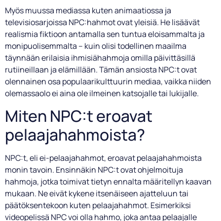
Myös muussa mediassa kuten animaatiossa ja
televisiosarjoissa NPC:hahmot ovat yleisiä. He lisäävät
realismia fiktioon antamalla sen tuntua eloisammalta ja
monipuolisemmalta – kuin olisi todellinen maailma
täynnään erilaisia ihmisiähahmoja omilla päivittäsillä
rutiineillaan ja elämillään. Tämän ansiosta NPC:t ovat
olennainen osa populaarikulttuurin mediaa, vaikka niiden
olemassaolo ei aina ole ilmeinen katsojalle tai lukijalle.
Miten NPC:t eroavat
pelaajahahmoista?
NPC:t, eli ei-pelaajahahmot, eroavat pelaajahahmoista
monin tavoin. Ensinnäkin NPC:t ovat ohjelmoituja
hahmoja, jotka toimivat tietyn ennalta määritellyn kaavan
mukaan. Ne eivät kykene itsenäiseen ajatteluun tai
päätöksentekoon kuten pelaajahahmot. Esimerkiksi
videopelissä NPC voi olla hahmo, joka antaa pelaajalle