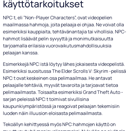
käyttötarkoitukset
NPC:t, eli ”Non-Player Characters”, ovat videopelien
maailmassa hahmoja, joita pelaaja ei ohjaa. Ne voivat olla
esimerkiksi kauppiaita, tehtävänantajia tai vihollisia. NPC-
hahmot lisäävät pelin syvyyttä ja monimutkaisuutta
tarjoamalla erilaisia vuorovaikutusmahdollisuuksia
pelaajan kanssa.
Esimerkkejä NPC:istä löytyy lähes jokaisesta videopelistä.
Esimerkiksi suositussa The Elder Scrolls V: Skyrim -pelissä
NPC:t ovat keskeinen osa pelimaailmaa. He antavat
pelaajalle tehtäviä, myyvät tavaroita ja tarjoavat tietoa
pelimaailmasta. Toisaalta esimerkiksi Grand Theft Auto -
sarjan peleissä NPC:t toimivat sivullisina
kaupunkiympäristössä ja reagoivat pelaajan tekemisiin
luoden näin illuusion eloisasta pelimaailmasta.
Tekoällyn kehittyessä myös NPC:hahmojen käyttö on