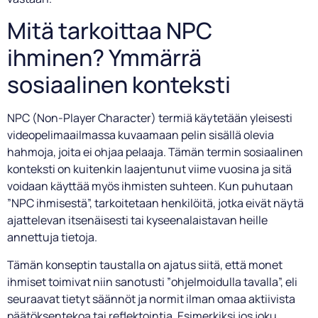
Mitä tarkoittaa NPC
ihminen? Ymmärrä
sosiaalinen konteksti
NPC (Non-Player Character) termiä käytetään yleisesti
videopelimaailmassa kuvaamaan pelin sisällä olevia
hahmoja, joita ei ohjaa pelaaja. Tämän termin sosiaalinen
konteksti on kuitenkin laajentunut viime vuosina ja sitä
voidaan käyttää myös ihmisten suhteen. Kun puhutaan
”NPC ihmisestä”, tarkoitetaan henkilöitä, jotka eivät näytä
ajattelevan itsenäisesti tai kyseenalaistavan heille
annettuja tietoja.
Tämän konseptin taustalla on ajatus siitä, että monet
ihmiset toimivat niin sanotusti ”ohjelmoidulla tavalla”, eli
seuraavat tietyt säännöt ja normit ilman omaa aktiivista
päätöksentekoa tai reflektointia. Esimerkiksi jos joku