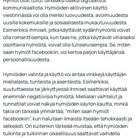
Hymiöt ovat tullut tärkeäksi osaksi digitaalista
kommunikaatiota. Hymiöiden aktiivinen käyttö
viestinnässä voi olla merkki luovuudesta, avoimuudesta
uusille kokemuksille ja sosiaalisesta mukautuvuudesta.
Esimerkiksi ihmiset, jotka käyttävät sydänhymiöitä voivat
olla romanttisempia, kun taas ne, jotka käyttävät vihaiseksi
osoittavia hymiöitä, voivat olla tulisieluisempia. Se, miten
saan hymiöt facebookiin, voi kertoa paljon käyttäjänsä
persoonallisuudesta.
Hymiöiden valinta ja käyttö voi antaa vinkkejä käyttäjän
mielialasta, tunteista ja asenteista. Esimerkiksi,
suututtaessa tai järkyttyessä ihmiset saattavat käyttää
enemmän negatiivisia hymiöitä. Mielialan vaihtelut ja
tunnetilat voivat näkyä hymiöiden käytön kautta, minkä
takia on tärkeää ymmärtää, ”miten saan hymiöt
facebookiin”, kun halutaan ilmaista itseään tehokkaasti ja
selkeästi. On kuitenkin tärkeää muistaa, että hymiöiden
tulkinta ja tulkinnan oikeellisuus saattavat vaihdella