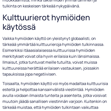
muokkaamista, minkä takia niiden ymmärtäminen ja
tulkinta on keskeisen tärkeää nykypäivänä.
Kulttuurierot hymiöiden
käytössä
Vaikka hymiöiden käyttö on yleistynyt globaalisti, on
tärkeää ymmärtää kulttuurieroja hymiöiden tulkinnassa.
Esimerkiksi itäaasialaisessa kulttuurissa hymiöiden
merkitykset voivat olla hyvin erilaisia kuin länsimaissa.
Ilmaisut, jotka tuntuvat meille tutuilta, voivat muissa
kulttuureissa herättää erilaisen vastauksen, joissakin
tapauksissa jopa negatiivisen.
Toisaalta, hymiöiden käyttö voi myös madaltaa kulttuurisia
esteitä ja helpottaa kansainvälistä viestintää. Hymiöiden
avulla voidaan ilmaista tunteita ja asenteita, jotka voisivat
muutoin jäädä sanallisen viestinnän varjoon. Kuitenkin on
tärkeää muistaa, että hymiöiden tulkintaan vaikuttaa