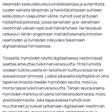
tekemään keskustelusta luonteikkaampia ja autenttista,
luoden samalla lämpimän ja henkilökohtaisen suhteen
keskustelun osapuolten välillä. Hymiöt ovat erityisen
hyödyllisiä paikoissa, joissa sanallisen ja ei-sanallisen
viestinnän väliset rajat ovat hämärtyneet. Ne tarjoavat
ratkaisun tähän ongelmaan mahdollistamalla ihmisten
reaktioiden ja tunteiden näkyväksi tekemisen
digitaalisessa formaatissa.
Toisaalta, hymiöiden käyttö digitaalisessa viestinnässä
saattaa aiheuttaa tulkinnanvaraisuutta. Yhtä hymiötä
voidaan tulkita useilla eri tavoilla eri kulttuureissa tai eri
sosiaalisissa ryhmissä. Lisäksi jokaisella käyttäjällä on oma
tapansa ilmaista itseään hymiöiden kautta, mikä luo
monta tasoa tulkinnanvaraisuutta. Tämän seurauksena
hymiöiden merkitys on paitsi kontekstisidonnaista, myös
yksilösidonnaista. Joka tapauksessa hymiöt ovat
muuttaneet ja tulevat jatkamaan digitaalisen viestinnän