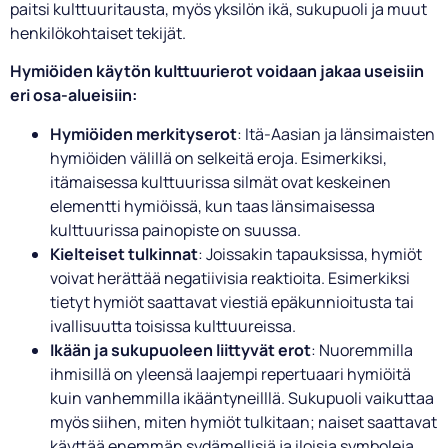
paitsi kulttuuritausta, myös yksilön ikä, sukupuoli ja muut
henkilökohtaiset tekijät.
Hymiöiden käytön kulttuurierot voidaan jakaa useisiin
eri osa-alueisiin:
Hymiöiden merkityserot
: Itä-Aasian ja länsimaisten
hymiöiden välillä on selkeitä eroja. Esimerkiksi,
itämaisessa kulttuurissa silmät ovat keskeinen
elementti hymiöissä, kun taas länsimaisessa
kulttuurissa painopiste on suussa.
Kielteiset tulkinnat
: Joissakin tapauksissa, hymiöt
voivat herättää negatiivisia reaktioita. Esimerkiksi
tietyt hymiöt saattavat viestiä epäkunnioitusta tai
ivallisuutta toisissa kulttuureissa.
Ikään ja sukupuoleen liittyvät erot
: Nuoremmilla
ihmisillä on yleensä laajempi repertuaari hymiöitä
kuin vanhemmilla ikääntyneilllä. Sukupuoli vaikuttaa
myös siihen, miten hymiöt tulkitaan; naiset saattavat
käyttää enemmän sydämellisiä ja iloisia symboleja