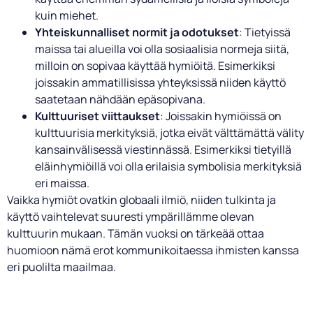
kuin miehet.
Yhteiskunnalliset normit ja odotukset
: Tietyissä
maissa tai alueilla voi olla sosiaalisia normeja siitä,
milloin on sopivaa käyttää hymiöitä. Esimerkiksi
joissakin ammatillisissa yhteyksissä niiden käyttö
saatetaan nähdään epäsopivana.
Kulttuuriset viittaukset
: Joissakin hymiöissä on
kulttuurisia merkityksiä, jotka eivät välttämättä välity
kansainvälisessä viestinnässä. Esimerkiksi tietyillä
eläinhymiöillä voi olla erilaisia symbolisia merkityksiä
eri maissa.
Vaikka hymiöt ovatkin globaali ilmiö, niiden tulkinta ja
käyttö vaihtelevat suuresti ympärillämme olevan
kulttuurin mukaan. Tämän vuoksi on tärkeää ottaa
huomioon nämä erot kommunikoitaessa ihmisten kanssa
eri puolilta maailmaa.