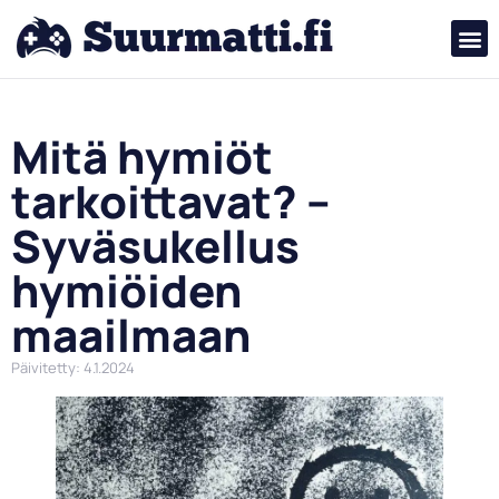
Mitä hymiöt
tarkoittavat? –
Syväsukellus
hymiöiden
maailmaan
Päivitetty: 4.1.2024