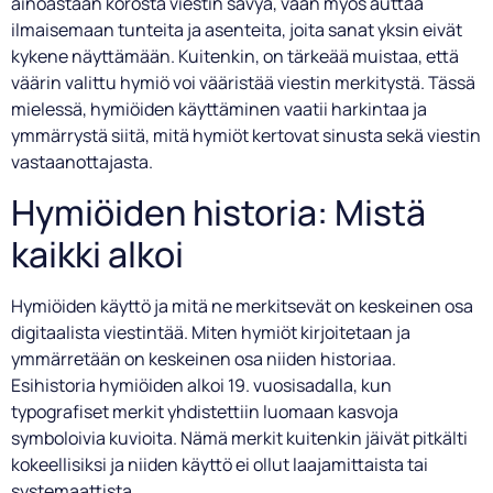
ainoastaan korosta viestin sävyä, vaan myös auttaa
ilmaisemaan tunteita ja asenteita, joita sanat yksin eivät
kykene näyttämään. Kuitenkin, on tärkeää muistaa, että
väärin valittu hymiö voi vääristää viestin merkitystä. Tässä
mielessä, hymiöiden käyttäminen vaatii harkintaa ja
ymmärrystä siitä, mitä hymiöt kertovat sinusta sekä viestin
vastaanottajasta.
Hymiöiden historia: Mistä
kaikki alkoi
Hymiöiden käyttö ja mitä ne merkitsevät on keskeinen osa
digitaalista viestintää. Miten hymiöt kirjoitetaan ja
ymmärretään on keskeinen osa niiden historiaa.
Esihistoria hymiöiden alkoi 19. vuosisadalla, kun
typografiset merkit yhdistettiin luomaan kasvoja
symboloivia kuvioita. Nämä merkit kuitenkin jäivät pitkälti
kokeellisiksi ja niiden käyttö ei ollut laajamittaista tai
systemaattista.