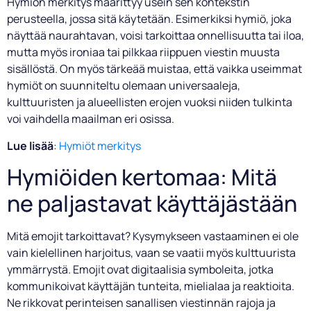
Hymiön merkitys määrittyy usein sen kontekstin
perusteella, jossa sitä käytetään. Esimerkiksi hymiö, joka
näyttää naurahtavan, voisi tarkoittaa onnellisuutta tai iloa,
mutta myös ironiaa tai pilkkaa riippuen viestin muusta
sisällöstä. On myös tärkeää muistaa, että vaikka useimmat
hymiöt on suunniteltu olemaan universaaleja,
kulttuuristen ja alueellisten erojen vuoksi niiden tulkinta
voi vaihdella maailman eri osissa.
Lue lisää
:
Hymiöt merkitys
Hymiöiden kertomaa: Mitä
ne paljastavat käyttäjästään
Mitä emojit tarkoittavat? Kysymykseen vastaaminen ei ole
vain kielellinen harjoitus, vaan se vaatii myös kulttuurista
ymmärrystä. Emojit ovat digitaalisia symboleita, jotka
kommunikoivat käyttäjän tunteita, mielialaa ja reaktioita.
Ne rikkovat perinteisen sanallisen viestinnän rajoja ja