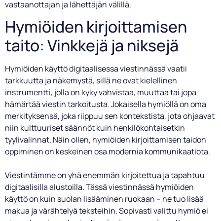
vastaanottajan ja lähettäjän välillä.
Hymiöiden kirjoittamisen
taito: Vinkkejä ja niksejä
Hymiöiden käyttö digitaalisessa viestinnässä vaatii
tarkkuutta ja näkemystä, sillä ne ovat kielellinen
instrumentti, jolla on kyky vahvistaa, muuttaa tai jopa
hämärtää viestin tarkoitusta. Jokaisella hymiöllä on oma
merkityksensä, joka riippuu sen kontekstista, jota ohjaavat
niin kulttuuriset säännöt kuin henkilökohtaisetkin
tyylivalinnat. Näin ollen, hymiöiden kirjoittamisen taidon
oppiminen on keskeinen osa modernia kommunikaatiota.
Viestintämme on yhä enemmän kirjoitettua ja tapahtuu
digitaalisilla alustoilla. Tässä viestinnässä hymiöiden
käyttö on kuin suolan lisääminen ruokaan – ne tuo lisää
makua ja värähtelyä teksteihin. Sopivasti valittu hymiö ei