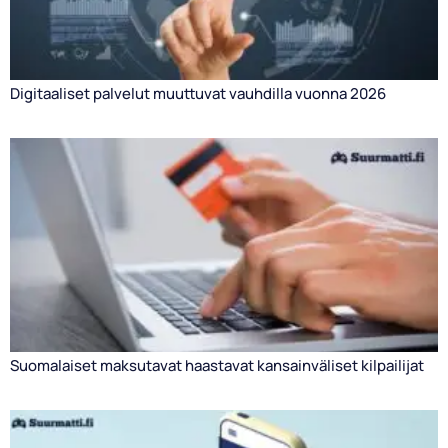
Digitaaliset palvelut muuttuvat vauhdilla vuonna 2026
Suomalaiset maksutavat haastavat kansainväliset kilpailijat