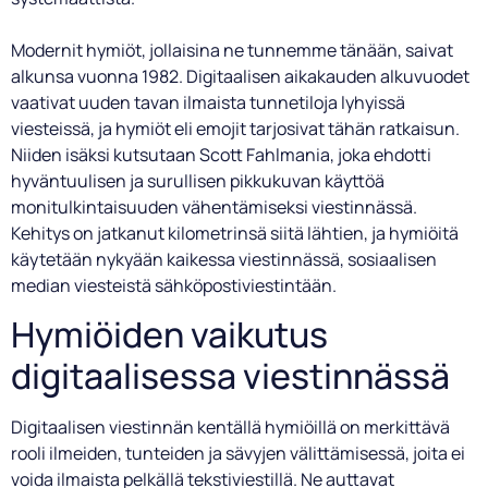
Modernit hymiöt, jollaisina ne tunnemme tänään, saivat
alkunsa vuonna 1982. Digitaalisen aikakauden alkuvuodet
vaativat uuden tavan ilmaista tunnetiloja lyhyissä
viesteissä, ja hymiöt eli emojit tarjosivat tähän ratkaisun.
Niiden isäksi kutsutaan Scott Fahlmania, joka ehdotti
hyväntuulisen ja surullisen pikkukuvan käyttöä
monitulkintaisuuden vähentämiseksi viestinnässä.
Kehitys on jatkanut kilometrinsä siitä lähtien, ja hymiöitä
käytetään nykyään kaikessa viestinnässä, sosiaalisen
median viesteistä sähköpostiviestintään.
Hymiöiden vaikutus
digitaalisessa viestinnässä
Digitaalisen viestinnän kentällä hymiöillä on merkittävä
rooli ilmeiden, tunteiden ja sävyjen välittämisessä, joita ei
voida ilmaista pelkällä tekstiviestillä. Ne auttavat