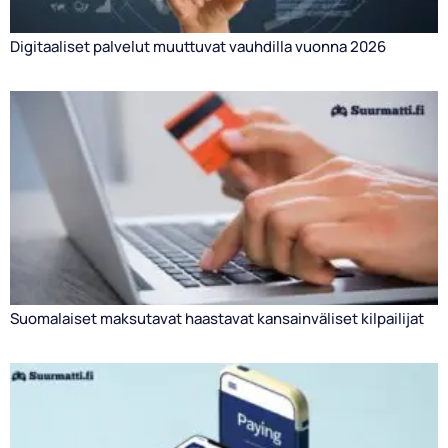
Digitaaliset palvelut muuttuvat vauhdilla vuonna 2026
Suomalaiset maksutavat haastavat kansainväliset kilpailijat