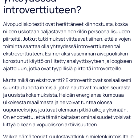
introverttiuteen?
Aivopuolisko testit ovat herättäneet kiinnostusta, koska
niiden uskotaan paljastavan henkilön persoonallisuuden
piirteitä. Jotkut tutkimukset viittaavat siihen, että aivojen
toiminta saattaa olla yhteydessä introverttiuteen tai
ekstroverttiuteen. Esimerkiksi vasemman aivopuoliskon
korostunut käyttö on liitetty analyyttisyyteen ja loogiseen
ajatteluun, jotka ovat tyypillisiä piirteitä introverteille.
Mutta mikä on ekstrovertti? Ekstrovertit ovat sosiaalisesti
suuntautuneita ihmisiä, jotka nauttivat muiden seurasta
ja uusista kokemuksista. Heidän energiansa kumpuaa
ulkoisesta maailmasta ja he voivat tuntea olonsa
uupuneeksi jos joutuvat olemaan pitkiä aikoja yksinään.
On ehdotettu, että tämänkaltaiset ominaisuudet voisivat
liittyä oikean aivopuoliskon aktiivisuuteen.
Vaikka nämä teoriat kuulostavatkinkin mielenkiintoisilta, ei