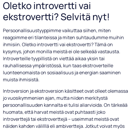
Oletko introvertti vai
ekstrovertti? Selvitä nyt!
Persoonallisuustyyppimme vaikuttaa siihen, miten
reagoimme eri tilanteissa ja miten suhtaudumme muihin
ihmisiin. Oletko introvertti vai ekstrovertti? Tämä on
kysymys, johon monilla meistä ei ole selkeää vastausta.
Introverteille tyypillistä on viettää aikaa yksin tai
rauhallisessa ympäristössä, kun taas ekstroverteille
luonteenomaista on sosiaalisuus ja energian saaminen
muista ihmisistä.
Introversion ja ekstroversion käsitteet ovat olleet olemassa
jo vuosikymmenien ajan, mutta niiden merkitystä
persoonallisuuden kannalta ei tulisi aliarvioida. On tärkeää
huomata, että harvat meistä ovat puhtaasti joko
introverttejä tai ekstroverttejä – useimmat meistä ovat
näiden kahden välilllä eli ambivertteja. Jotkut voivat myös