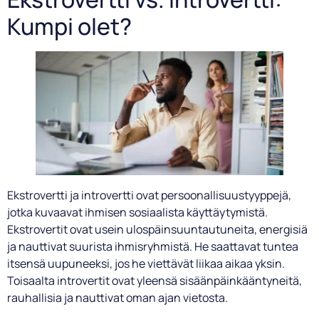
Kumpi olet?
Ekstrovertti ja introvertti ovat persoonallisuustyyppejä,
jotka kuvaavat ihmisen sosiaalista käyttäytymistä.
Ekstrovertit ovat usein ulospäinsuuntautuneita, energisiä
ja nauttivat suurista ihmisryhmistä. He saattavat tuntea
itsensä uupuneeksi, jos he viettävät liikaa aikaa yksin.
Toisaalta introvertit ovat yleensä sisäänpäinkääntyneitä,
rauhallisia ja nauttivat oman ajan vietosta.