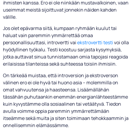
ihmisten kanssa. Ero ei ole niinkään mustavalkoinen, vaan
useimmat meistä sijoittuvat jonnekin näiden kahden
välille.
Jos olet epävarma siitä, kumpaan ryhmään kuulut tai
haluat vain paremmin ymmärrettää omaa
persoonallisuuttasi, introvertti vai
ekstrovertti testi
voi olla
hyödyllinen työkalu. Testi koostuu sarjasta kysymyksiä,
jotka auttavat sinua tunnistamaan omia tapojasi reagoida
erilaisissa tilanteissa sekä suhteessa toisiin ihmisiin.
On tärkeää muistaa, että introversion ja ekstroverson
välinen ero ei ole hyvä tai huono asia – molemmilla on
omat vahvuutensa ja haasteensa. Lisäämällähän
tässähän puhutaankin enemmän energianlähteestämme
kuin kyvystämme olla sosiaalinen tai vetäätyvä. Tiedon
avulla voimme oppia paremmin ymmärrettämään
itseämme sekä muita ja siten toimimaan tehokkaammin ja
onnellisemmin elämässämme.