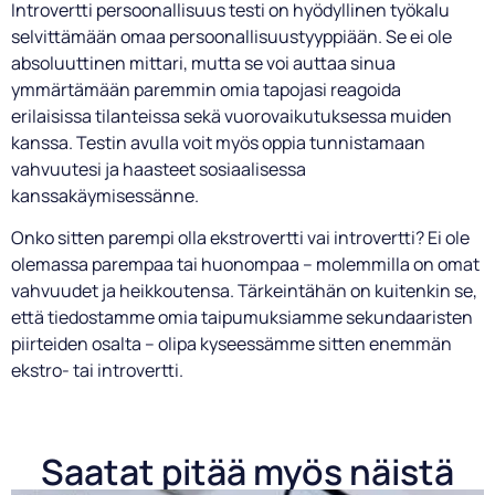
Introvertti persoonallisuus testi on hyödyllinen työkalu
selvittämään omaa persoonallisuustyyppiään. Se ei ole
absoluuttinen mittari, mutta se voi auttaa sinua
ymmärtämään paremmin omia tapojasi reagoida
erilaisissa tilanteissa sekä vuorovaikutuksessa muiden
kanssa. Testin avulla voit myös oppia tunnistamaan
vahvuutesi ja haasteet sosiaalisessa
kanssakäymisessänne.
Onko sitten parempi olla ekstrovertti vai introvertti? Ei ole
olemassa parempaa tai huonompaa – molemmilla on omat
vahvuudet ja heikkoutensa. Tärkeintähän on kuitenkin se,
että tiedostamme omia taipumuksiamme sekundaaristen
piirteiden osalta – olipa kyseessämme sitten enemmän
ekstro- tai introvertti.
Saatat pitää myös näistä