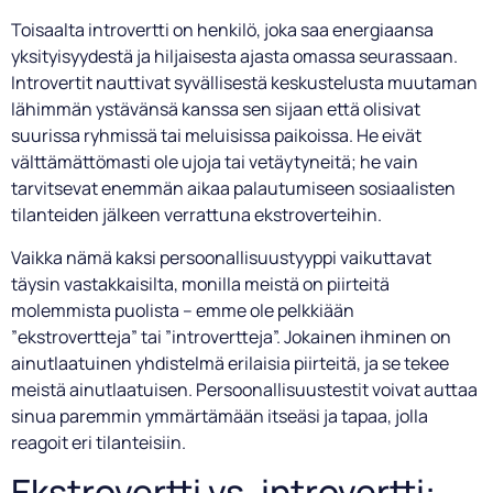
Toisaalta introvertti on henkilö, joka saa energiaansa
yksityisyydestä ja hiljaisesta ajasta omassa seurassaan.
Introvertit nauttivat syvällisestä keskustelusta muutaman
lähimmän ystävänsä kanssa sen sijaan että olisivat
suurissa ryhmissä tai meluisissa paikoissa. He eivät
välttämättömasti ole ujoja tai vetäytyneitä; he vain
tarvitsevat enemmän aikaa palautumiseen sosiaalisten
tilanteiden jälkeen verrattuna ekstroverteihin.
Vaikka nämä kaksi persoonallisuustyyppi vaikuttavat
täysin vastakkaisilta, monilla meistä on piirteitä
molemmista puolista – emme ole pelkkiään
”ekstrovertteja” tai ”introvertteja”. Jokainen ihminen on
ainutlaatuinen yhdistelmä erilaisia piirteitä, ja se tekee
meistä ainutlaatuisen. Persoonallisuustestit voivat auttaa
sinua paremmin ymmärtämään itseäsi ja tapaa, jolla
reagoit eri tilanteisiin.
Ekstrovertti vs. introvertti: