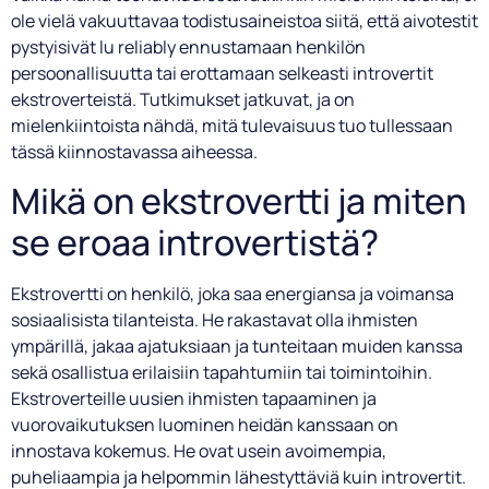
ole vielä vakuuttavaa todistusaineistoa siitä, että aivotestit
pystyisivät lu reliably ennustamaan henkilön
persoonallisuutta tai erottamaan selkeasti introvertit
ekstroverteistä. Tutkimukset jatkuvat, ja on
mielenkiintoista nähdä, mitä tulevaisuus tuo tullessaan
tässä kiinnostavassa aiheessa.
Mikä on ekstrovertti ja miten
se eroaa introvertistä?
Ekstrovertti on henkilö, joka saa energiansa ja voimansa
sosiaalisista tilanteista. He rakastavat olla ihmisten
ympärillä, jakaa ajatuksiaan ja tunteitaan muiden kanssa
sekä osallistua erilaisiin tapahtumiin tai toimintoihin.
Ekstroverteille uusien ihmisten tapaaminen ja
vuorovaikutuksen luominen heidän kanssaan on
innostava kokemus. He ovat usein avoimempia,
puheliaampia ja helpommin lähestyttäviä kuin introvertit.