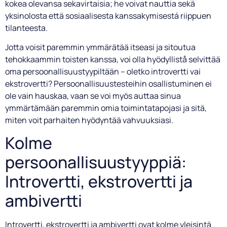
kokea olevansa sekavirtaisia; he voivat nauttia sekä
yksinolosta että sosiaalisesta kanssakymisestá riippuen
tilanteesta.
Jotta voisit paremmin ymmärätää itseasi ja sitoutua
tehokkaammin toisten kanssa, voi olla hyödyllistå selvittää
oma persoonallisuustyypiltään – oletko introvertti vai
ekstrovertti? Persoonallisuustesteihin osallistuminen ei
ole vain hauskaa, vaan se voi myös auttaa sinua
ymmärtämään paremmin omia toimintatapojasi ja sitä,
miten voit parhaiten hyödyntää vahvuuksiasi.
Kolme
persoonallisuustyyppiä:
Introvertti, ekstrovertti ja
ambivertti
Introvertti, ekstrovertti ja ambivertti ovat kolme yleisintä