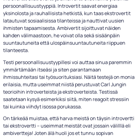
persoonallisuustyyppiä. Introvertit saavat energiaa
yksinolosta ja rauhallisista hetkistä, kun taas ekstrovertit
latautuvat sosiaalisissa tilanteissa ja nauttivat uusien
ihmisten tapaamisesta. Ambivertit sijoittuvat näiden
kahden välimaastoon, he voivat olla sekä sisäänpäin
suuntautuneita että ulospäinsuuntautuneita riippuen
tilanteesta.
Testi persoonallisuustyypillesi voi auttaa sinua paremmin
ymmärtämään itseäsi ja siten parantamaan
ihmissuhteitasi tai työsuorituksiasi. Näitä testejä on monia
erilaisia, mutta useimmat niistä perustuvat Carl Jungin
teorioihin introverteista ja ekstroverteista. Testissä
saatetaan kysyä esimerkiksi siitä, miten reagoit stressiin
tai kuinka viihdyt isossa porukassa.
On tärkeää muistaa, että harva meistä on täysin introvertti
tai ekstrovertti – useimmat meistät ovat jossain välilllä eli
ambivertteja! Joten älä huoli jos et tunnu sopivan