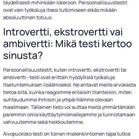
täydellisesti mihinkään lokeroon. Persoonallisuustestit
ovat vain työkaluja itsesi tutkimiseen eikäs mikään
absoluuttinen totuus.
Introvertti, ekstrovertti vai
ambivertti: Mikä testi kertoo
sinusta?
Persoonallisuustestit, kuten introvertti, ekstrovertti tai
ambivertti -testi ovat erittäin hyödyllisiä työkaluja
itsetuntemuksen lisäämiseksi. Ne antavat meille arvokasta
tietoa siitä, kuinka reagoimme erilaisiin tilanteisiin, miten
suhtaudumme ihmisiin ja ympärillämme olevaan
maailmaan. Tällainen tieto voi auttaa meitä ymmärtämään
paremmin omia käyttäytymismallejamme ja tunnistamaan
vahvuutemme sekä heikkoutemme.
Aivopuolisko testi on toinen mielenkiintoinen tapa tutkia