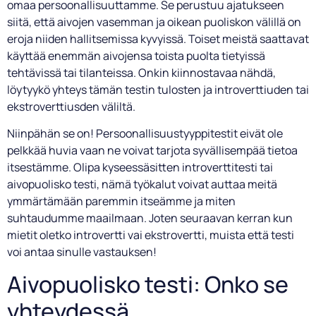
omaa persoonallisuuttamme. Se perustuu ajatukseen
siitä, että aivojen vasemman ja oikean puoliskon välillä on
eroja niiden hallitsemissa kyvyissä. Toiset meistä saattavat
käyttää enemmän aivojensa toista puolta tietyissä
tehtävissä tai tilanteissa. Onkin kiinnostavaa nähdä,
löytyykö yhteys tämän testin tulosten ja introverttiuden tai
ekstroverttiusden väliltä.
Niinpähän se on! Persoonallisuustyyppitestit eivät ole
pelkkää huvia vaan ne voivat tarjota syvällisempää tietoa
itsestämme. Olipa kyseessäsitten introverttitesti tai
aivopuolisko testi, nämä työkalut voivat auttaa meitä
ymmärtämään paremmin itseämme ja miten
suhtaudumme maailmaan. Joten seuraavan kerran kun
mietit oletko introvertti vai ekstrovertti, muista että testi
voi antaa sinulle vastauksen!
Aivopuolisko testi: Onko se
yhteydessä