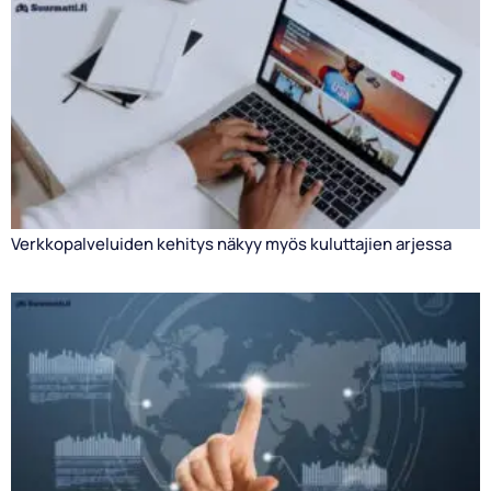
Verkkopalveluiden kehitys näkyy myös kuluttajien arjessa