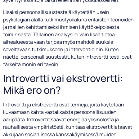
syventymistaitoja tai on enemmän yksilökeskeinen.
Lisaksi persoonallisuustestejä käytetään usein
psykologian alalla tutkimustyökaluna erilaisten teorioiden
ja mallien kehittämiseksi ihmisen käyttökelpoisesta
toiminnasta. Tällainen analyysi ei vain lisää tietoa
aihealueesta vaan tarjoaa myös mahdollisuuksia
soveltavaan tutkimukseen ja interventioihin. Kuten
näette, persoonallisuustestit, kuten introvertti testi, ovat
tärkeitä monin eri tavoin.
Introvertti vai ekstrovertti:
Mikä ero on?
Introvertti ja ekstrovertti ovat termejä, joita käytetään
kuvaamaan kahta vastakkaista persoonallisuuden
ääripäätä. Introvertit saavat energiaa yksinolosta ja
rauhallisesta ympäristöstä, kun taas ekstrovertit lataavat
akkujaan sosiaalisessa kanssakäymisessä muiden